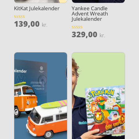
KitKat Julekalender
Yankee Candle
Advent Wreath
Julekalender
139,00
Vurderet
kr.
3.9
ud af 5
329,00
Vurderet
kr.
5
ud af 5