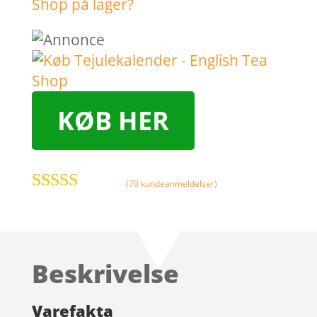
KØB HER
(
70
kundeanmeldelser)
Bedømt som
4.9
ud af 5
baseret på
kundebedøm
Beskrivelse
melser
Varefakta