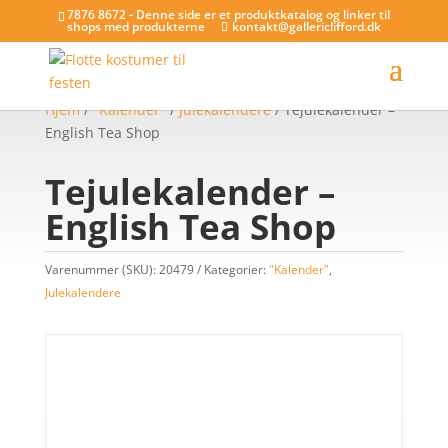
7876 8672 - Denne side er et produktkatalog og linker til
shops med produkterne
kontakt@gallericlifford.dk
Hjem
/
"Kalender"
/
Julekalendere
/ Tejulekalender –
English Tea Shop
Tejulekalender –
English Tea Shop
Varenummer (SKU):
20479
Kategorier:
"Kalender"
,
Julekalendere