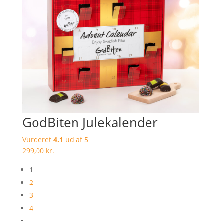
GodBiten Julekalender
Vurderet
4.1
ud af 5
299,00
kr.
1
2
3
4
…