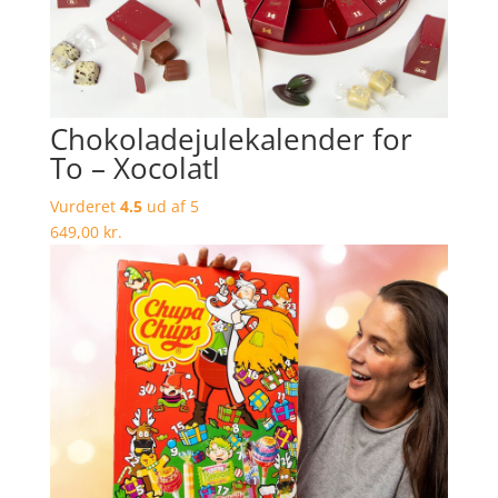
Chokoladejulekalender for
To – Xocolatl
Vurderet
4.5
ud af 5
649,00
kr.