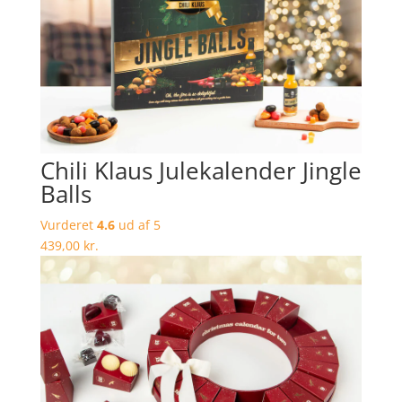
Chili Klaus Julekalender Jingle
Balls
Vurderet
4.6
ud af 5
439,00
kr.