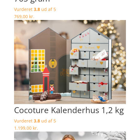
Vurderet
3.8
ud af 5
769,00
kr.
Cocoture Kalenderhus 1,2 kg
Vurderet
3.8
ud af 5
1.199,00
kr.