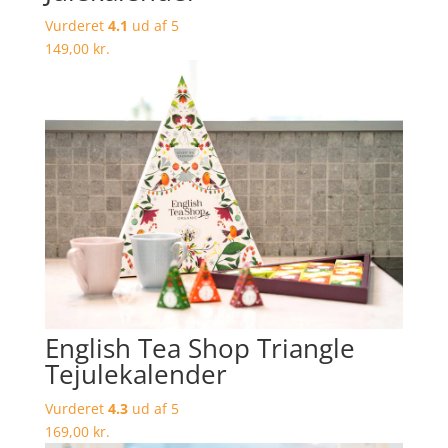
Vurderet
4.1
ud af 5
149,00
kr.
English Tea Shop Triangle
Tejulekalender
Vurderet
4.3
ud af 5
169,00
kr.