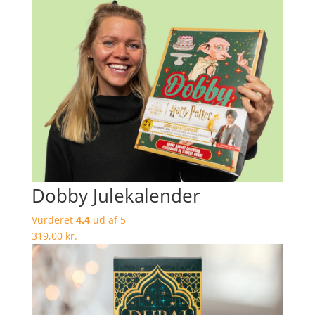
Dobby Julekalender
Vurderet
4.4
ud af 5
319,00
kr.