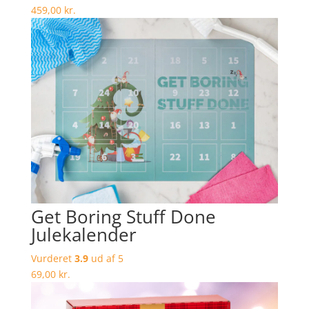
459,00
kr.
Get Boring Stuff Done
Julekalender
Vurderet
3.9
ud af 5
69,00
kr.