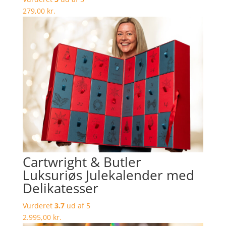
279,00
kr.
Cartwright & Butler
Luksuriøs Julekalender med
Delikatesser
Vurderet
3.7
ud af 5
2.995,00
kr.