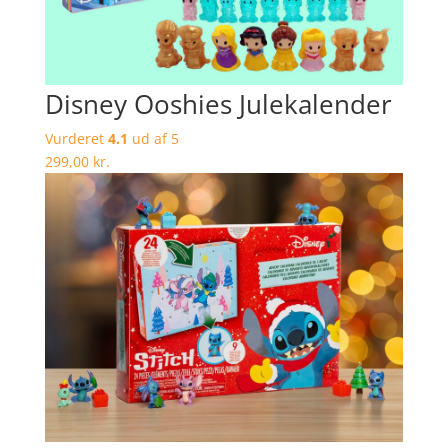
Disney Ooshies Julekalender
Vurderet
4.1
ud af 5
299,00
kr.