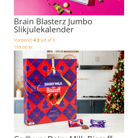
Brain Blasterz Jumbo
Slikjulekalender
Vurderet
4.3
ud af 5
159,00
kr.