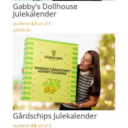
Gabby's Dollhouse
Julekalender
Vurderet
4.7
ud af 5
249,00
kr.
Gårdschips Julekalender
Vurderet
4.5
ud af 5