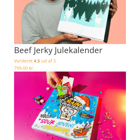
Beef Jerky Julekalender
Vurderet
4.5
ud af 5
799,00
kr.