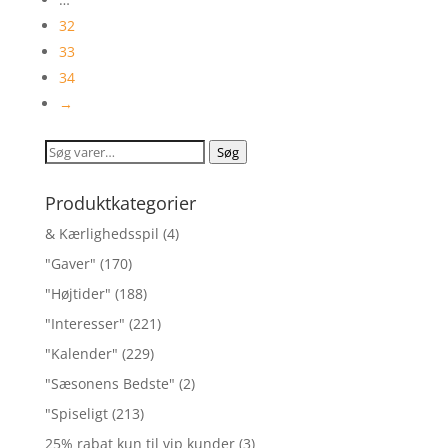
32
33
34
→
Søg
Søg
efter:
Produktkategorier
& Kærlighedsspil
(4)
"Gaver"
(170)
"Højtider"
(188)
"Interesser"
(221)
"Kalender"
(229)
"Sæsonens Bedste"
(2)
"Spiseligt
(213)
25% rabat kun til vip kunder
(3)