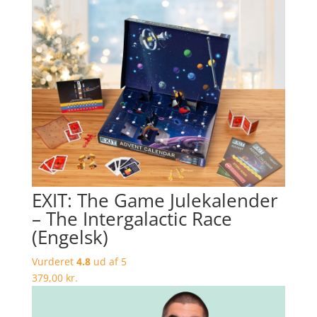
EXIT: The Game Julekalender
– The Intergalactic Race
(Engelsk)
Vurderet
4.8
ud af 5
379,00
kr.