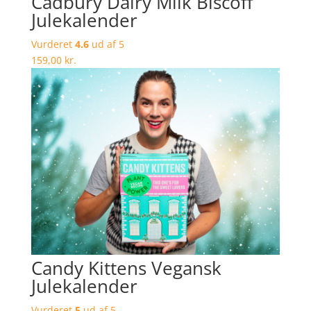
Cadbury Dairy Milk Biscoff
Julekalender
Vurderet
4.6
ud af 5
159,00
kr.
Candy Kittens Vegansk
Julekalender
Vurderet
5
ud af 5