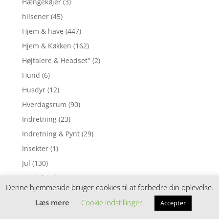
Hængekøjer
(3)
hilsener
(45)
Hjem & have
(447)
Hjem & Køkken
(162)
Højtalere & Headset"
(2)
Hund
(6)
Husdyr
(12)
Hverdagsrum
(90)
Indretning
(23)
Indretning & Pynt
(29)
Insekter
(1)
Jul
(130)
Julekalendere
(168)
Denne hjemmeside bruger cookies til at forbedre din oplevelse.
Julekalendere til dyr
(2)
Læs mere
Cookie indstillinger
Accepter
Julekrea
(2)