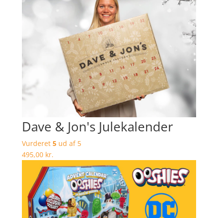
Dave & Jon's Julekalender
Vurderet
5
ud af 5
495,00
kr.