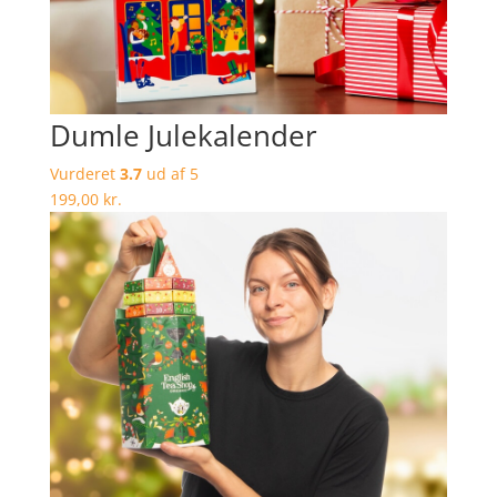
Dumle Julekalender
Vurderet
3.7
ud af 5
199,00
kr.