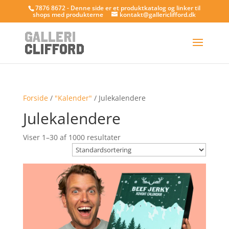
7876 8672 - Denne side er et produktkatalog og linker til
shops med produkterne
kontakt@gallericlifford.dk
Forside
/
"Kalender"
/ Julekalendere
Julekalendere
Viser 1–30 af 1000 resultater