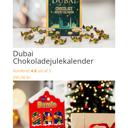
Dubai
Chokoladejulekalender
Vurderet
4.8
ud af 5
295,00
kr.