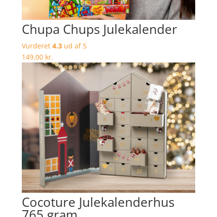
Chupa Chups Julekalender
Vurderet
4.3
ud af 5
149,00
kr.
Cocoture Julekalenderhus
765 gram