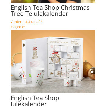
English Tea Shop Christmas
Tree Tejulekalender
Vurderet
4.3
ud af 5
199,00
kr.
English Tea Shop
Julekalender