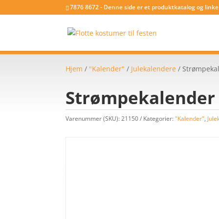
7876 8672 - Denne side er et produktkatalog og link
Hjem
/
"Kalender"
/
Julekalendere
/ Strømpekal
Strømpekalender (
Varenummer (SKU):
21150
Kategorier:
"Kalender"
,
Jule