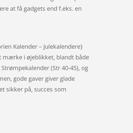
e at få gadgets end f.eks. en
rien Kalender – Julekalendere}
 mærke i øjeblikket, blandt både
å Strømpekalender (Str 40-45), og
 men, gode gaver giver glade
ret sikker på, succes som