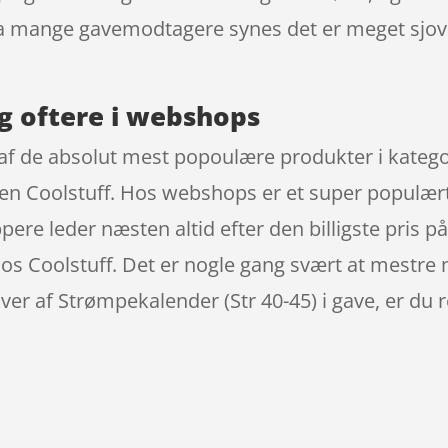
 mange gavemodtagere synes det er meget sjover
g oftere i webshops
 af de absolut mest popoulære produkter i katego
ken Coolstuff. Hos webshops er et super populært
pere leder næsten altid efter den billigste pris p
 hos Coolstuff. Det er nogle gang svært at mestre
er af Strømpekalender (Str 40-45) i gave, er du 