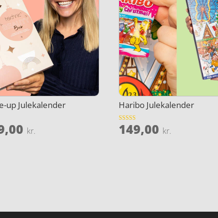
-up Julekalender
Haribo Julekalender
9,00
149,00
et
Vurderet
kr.
kr.
3.7
ud af 5