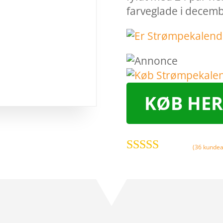
farveglade i decem
KØB HER
(
36
kundea
Bedømt
som
4.2
ud
af 5
baseret på
kundebedø
mmelser