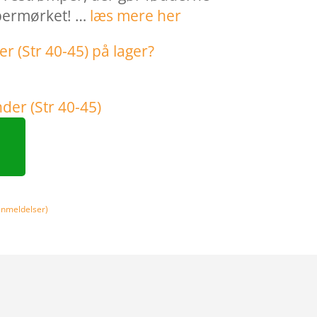
bermørket! …
læs mere her
nmeldelser)