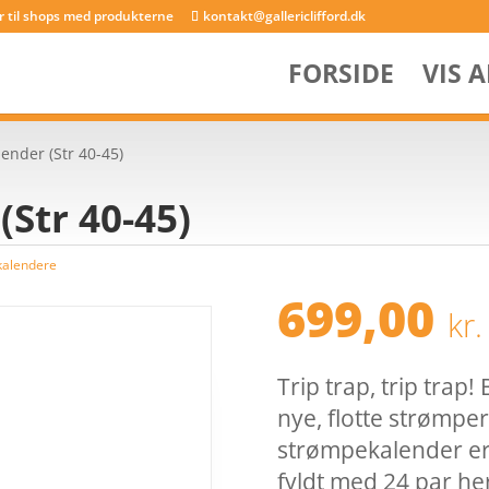
er til shops med produkterne
kontakt@gallericlifford.dk
FORSIDE
VIS 
ender (Str 40-45)
Str 40-45)
kalendere
699,00
kr.
Trip trap, trip trap!
nye, flotte strømper
strømpekalender er 
fyldt med 24 par he