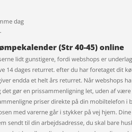
samme dag
-
ømpekalender (Str 40-45) online
serne lidt gunstigere, fordi webshops er underlagt
e 14 dages returret. efter du har foretaget dit k
giver endda et helt års returret. Når webshops ha
g det gør en prissammenligning let, uden af være 
ammenligne priser direkte på din mobiltelefon i b
posen med varerne går i stykker på vej hjem. Dine 
m sendt til din arbejdsadresse, du skal bare husk