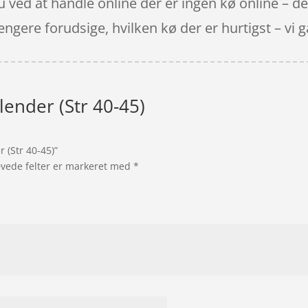
ved at handle online der er ingen kø online – det 
gere forudsige, hvilken kø der er hurtigst – vi gæt
ender (Str 40-45)
 (Str 40-45)”
vede felter er markeret med
*