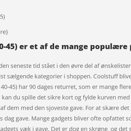
5)
ere}
0-45) er et af de mange populære
den seneste tid stået i den øvre del af ønskelist
st sælgende kategorier i shoppen. Coolstuff bliver
 40-45) har 90 dages returret, som er mange fler
, kan du spille det sikre kort og fylde kurven me
 af dem med den sjoveste gave. For at skære det 
 dag gave. Mange gadgets bliver ofte opfattet so
e gadgets væk i gave. Det er dog en skrøne, og det 