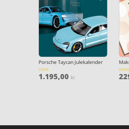
Porsche Taycan Julekalender
Make
1.195,00
22
Vurderet
Vurder
kr.
4.8
3.7
ud af 5
ud af 5