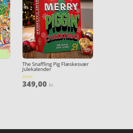
The Snaffling Pig Flæskesvær
Julekalender
349,00
Vurderet
kr.
4.6
ud af 5