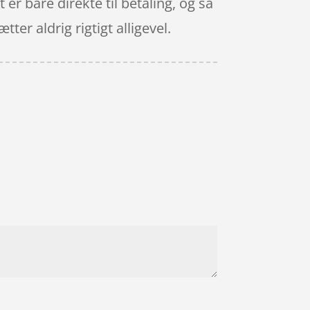
er bare direkte til betaling, og så
ter aldrig rigtigt alligevel.