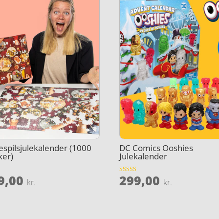
espilsjulekalender (1000
DC Comics Ooshies
ker)
Julekalender
9,00
299,00
et
Vurderet
kr.
kr.
3.8
ud af 5