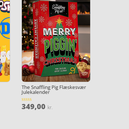
The Snaffling Pig Flæskesvær
Julekalender
349,00
Vurderet
kr.
4.6
ud af 5