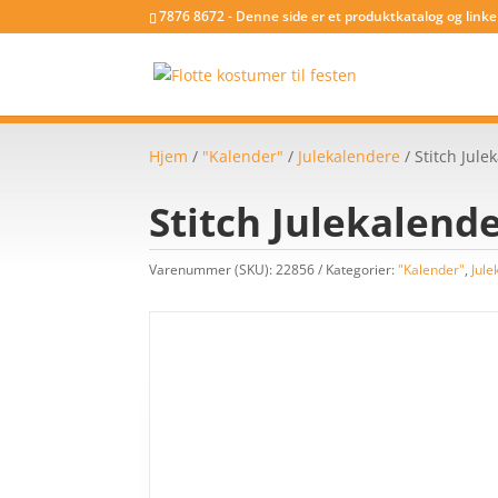
7876 8672 - Denne side er et produktkatalog og link
Hjem
/
"Kalender"
/
Julekalendere
/ Stitch Jul
Stitch Julekalend
Varenummer (SKU):
22856
Kategorier:
"Kalender"
,
Jule