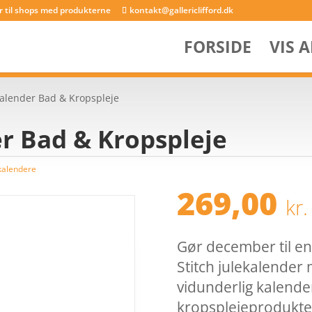
er til shops med produkterne
kontakt@gallericlifford.dk
FORSIDE
VIS 
ekalender Bad & Kropspleje
er Bad & Kropspleje
kalendere
269,00
kr.
Gør december til e
Stitch julekalender
vidunderlig kalende
kropsplejeprodukter 