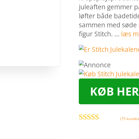
juleaften gemmer på 
løfter både badetid
sammen med søde mo
figur Stitch. …
læs m
KØB HER
(
75
kundea
Bedømt
som
3.7