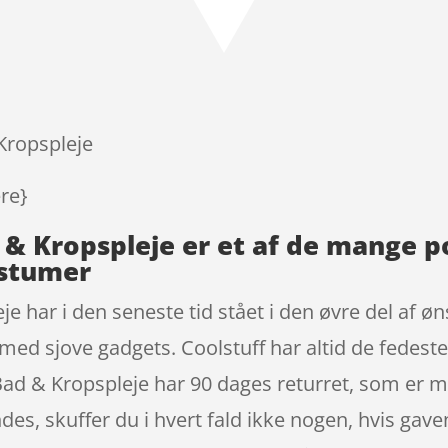
ud af 5
baseret
på
kundebed
ømmelse
r
 Kropspleje
ere}
d & Kropspleje er et af de mange 
ostumer
je har i den seneste tid stået i den øvre del af 
 med sjove gadgets. Coolstuff har altid de fedest
 Bad & Kropspleje har 90 dages returret, som er 
des, skuffer du i hvert fald ikke nogen, hvis gave