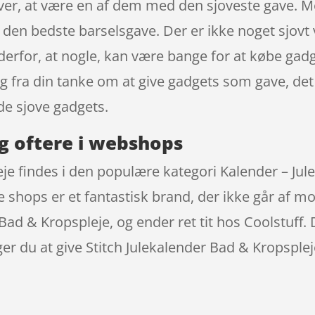
ver, at være en af dem med den sjoveste gave. Me
en bedste barselsgave. Der er ikke noget sjovt v
erfor, at nogle, kan være bange for at købe gad
ig fra din tanke om at give gadgets som gave, det
de sjove gadgets.
g oftere i webshops
je findes i den populære kategori Kalender – Jul
e shops er et fantastisk brand, der ikke går af m
 Bad & Kropspleje, og ender ret tit hos Coolstuff. 
r du at give Stitch Julekalender Bad & Kropspleje 