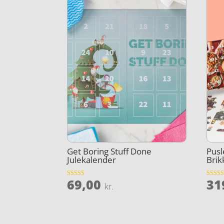
Get Boring Stuff Done
Pusl
Julekalender
Brik
69,00
31
Vurderet
Vurder
kr.
3.9
4.8
ud af 5
ud af 5