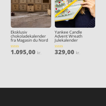
Eksklusiv
Yankee Candle
chokoladekalender
Advent Wreath
fra Magasin du Nord
Julekalender
1.095,00
329,00
Vurderet
Vurderet
kr.
kr.
4.6
5
ud af 5
ud af 5