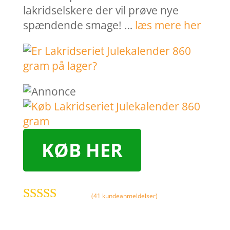
lakridselskere der vil prøve nye
spændende smage! …
læs mere her
KØB HER
(
41
kundeanmeldelser)
Bedømt som
4.9
ud af 5