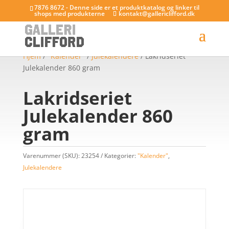
7876 8672 - Denne side er et produktkatalog og linker til
shops med produkterne
kontakt@gallericlifford.dk
Hjem
/
"Kalender"
/
Julekalendere
/ Lakridseriet
Julekalender 860 gram
Lakridseriet
Julekalender 860
gram
Varenummer (SKU):
23254
Kategorier:
"Kalender"
,
Julekalendere