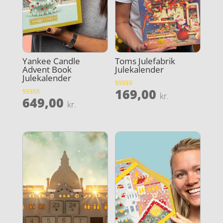
Yankee Candle
Toms Julefabrik
Advent Book
Julekalender
Julekalender
169,00
Vurderet
kr.
649,00
4.4
Vurderet
kr.
ud af 5
4.9
ud af 5