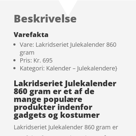
baseret på
kundebedøm
Beskrivelse
melser
Varefakta
Vare: Lakridseriet Julekalender 860
gram
Pris: Kr. 695
Kategori: Kalender – Julekalendere}
Lakridseriet Julekalender
860 gram er et af de
mange populære
produkter indenfor
gadgets og kostumer
Lakridseriet Julekalender 860 gram er