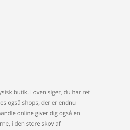
ysisk butik. Loven siger, du har ret
ndes også shops, der er endnu
andle online giver dig også en
ne, i den store skov af