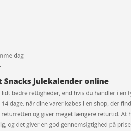
samme dag
-
t Snacks Julekalender online
 lidt bedre rettigheder, end hvis du handler i en f
or 14 dage. når dine varer købes i en shop, der fi
returretten og giver meget længere returtid. At h
lg, og det giver en god gennemsigtighed på priser