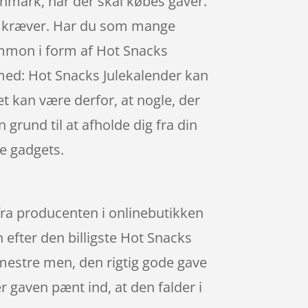
nmark, når der skal købes gaver.
en kræver. Har du som mange
ammon i form af Hot Snacks
r med: Hot Snacks Julekalender kan
t kan være derfor, at nogle, der
 grund til at afholde dig fra din
e gadgets.
fra producenten i onlinebutikken
 efter den billigste Hot Snacks
mestre men, den rigtig gode gave
r gaven pænt ind, at den falder i