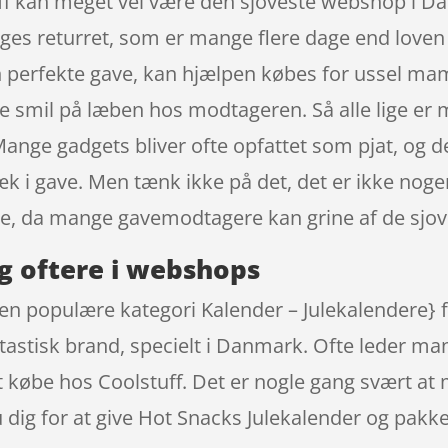
ff kan meget vel være den sjoveste webshop i Da
ages returret, som er mange flere dage end lov
n perfekte gave, kan hjælpen købes for ussel m
 give smil på læben hos modtageren. Så alle lige e
ange gadgets bliver ofte opfattet som pjat, og de
væk i gave. Men tænk ikke på det, det er ikke nogen
e, da mange gavemodtagere kan grine af de sjov
g oftere i webshops
den populære kategori Kalender – Julekalendere} 
astisk brand, specielt i Danmark. Ofte leder man
købe hos Coolstuff. Det er nogle gang svært at 
dig for at give Hot Snacks Julekalender og pakke