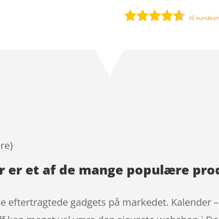
(
6
kundean
Bedømt
som
4.5
ud af 5
baseret
på
kundebedø
mmelser
ere}
r er et af de mange populære pro
de eftertragtede gadgets på markedet. Kalender – 