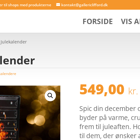
er til shops med produkterne
kontakt@gallericlifford.dk
FORSIDE
VIS 
 Julekalender
alender
kalendere
549,00
kr.
Spic din december 
byder på varme, cru
frem til juleaften. 
til dem, der ønsker