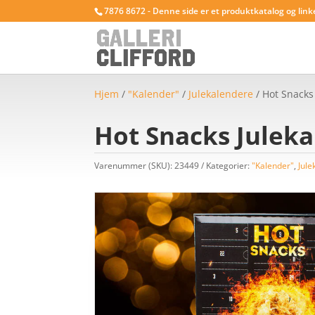
7876 8672 - Denne side er et produktkatalog og link
Hjem
/
"Kalender"
/
Julekalendere
/ Hot Snacks
Hot Snacks Julek
Varenummer (SKU):
23449
Kategorier:
"Kalender"
,
Jule