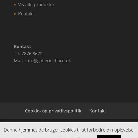
Vis alle produkter
Kontakt
Kontakt
Tlf: 7876 8672
Mail: info@gallericlifford.dk
Cookie- og privatlivspolitik
Kontakt
Denne hjemmeside samler et bredt udvalg af
Denne hjemmeside bruger cookies til at forbedre din oplevelse.
spændende varer. Siden er et affiiliatesite, og nogle