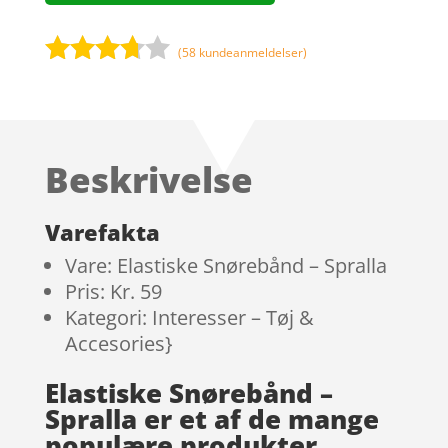
(
58
kundeanmeldelser)
Bedømt
som
3.6
ud
af 5
Beskrivelse
baseret
på
kundebe
Varefakta
dømmel
Vare: Elastiske Snørebånd – Spralla
ser
Pris: Kr. 59
Kategori: Interesser – Tøj &
Accesories}
Elastiske Snørebånd –
Spralla er et af de mange
populære produkter