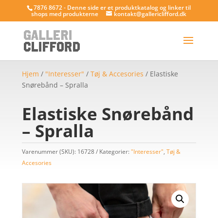
7876 8672 - Denne side er et produktkatalog og linker til
shops med produkterne
kontakt@gallericlifford.dk
Hjem
/
"Interesser"
/
Tøj & Accesories
/ Elastiske
Snørebånd – Spralla
Elastiske Snørebånd
– Spralla
Varenummer (SKU):
16728
Kategorier:
"Interesser"
,
Tøj &
Accesories