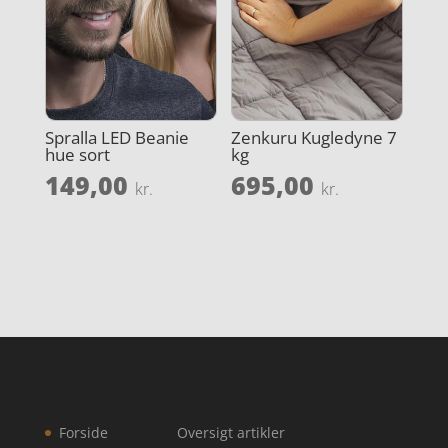
Spralla LED Beanie
Zenkuru Kugledyne 7
hue sort
kg
149,00
695,00
kr.
kr.
Forside
Oversigt artikler