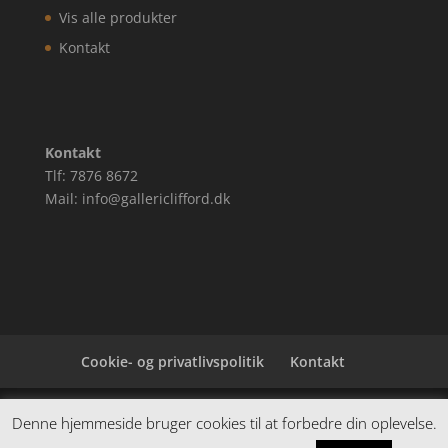
Vis alle produkter
Kontakt
Kontakt
Tlf: 7876 8672
Mail: info@gallericlifford.dk
Cookie- og privatlivspolitik
Kontakt
Denne hjemmeside samler et bredt udvalg af
Denne hjemmeside bruger cookies til at forbedre din oplevelse.
spændende varer. Siden er et affiiliatesite, og nogle