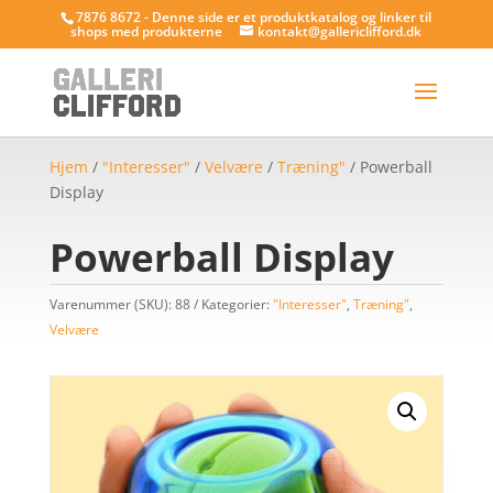
7876 8672 - Denne side er et produktkatalog og linker til
shops med produkterne
kontakt@gallericlifford.dk
Hjem
/
"Interesser"
/
Velvære
/
Træning"
/ Powerball
Display
Powerball Display
Varenummer (SKU):
88
Kategorier:
"Interesser"
,
Træning"
,
Velvære