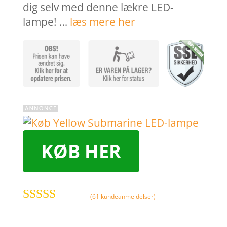
dig selv med denne lækre LED-
lampe! …
læs mere her
KØB HER
(
61
kundeanmeldelser)
Bedømt
som
4
ud