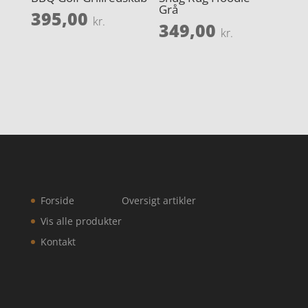
Grå
395,00
kr.
349,00
kr.
Forside
Oversigt artikler
Vis alle produkter
Kontakt