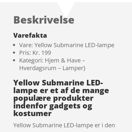
af 5
baseret på
Beskrivelse
kundebed
ømmelser
Varefakta
Vare: Yellow Submarine LED-lampe
Pris: Kr. 199
Kategori: Hjem & Have –
Hverdagsrum – Lamper}
Yellow Submarine LED-
lampe er et af de mange
populære produkter
indenfor gadgets og
kostumer
Yellow Submarine LED-lampe er i den