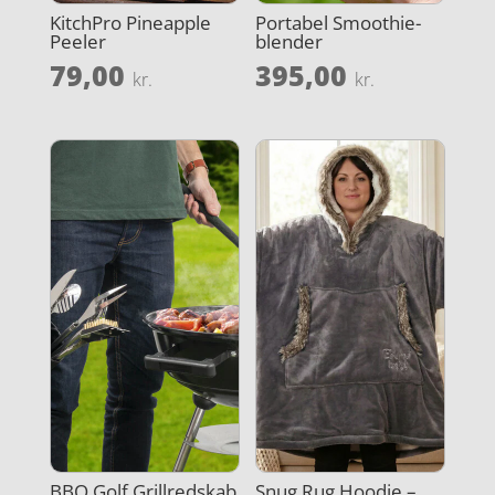
KitchPro Pineapple
Portabel Smoothie-
Peeler
blender
79,00
395,00
kr.
kr.
BBQ Golf Grillredskab
Snug Rug Hoodie –