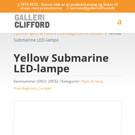
7876 8672 - Denne side er et produktkatalog og linker til
shops med produkterne
kontakt@gallericlifford.dk
Hjem
/
Hjem & have
/
Hverdagsrum
/
Lamper
/ Yellow
Submarine LED-lampe
Yellow Submarine
LED-lampe
Varenummer (SKU):
20032
Kategorier:
Hjem & have
,
Hverdagsrum
,
Lamper