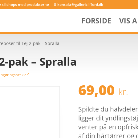
er til shops med produkterne
kontakt@gallericlifford.dk
FORSIDE
VIS 
reposer til Tøj 2-pak – Spralla
 2-pak – Spralla
ngøringsartikler"
69,00
kr.
Spildte du halvdelen 
ligger dit yndlingstø
venter på en opfris
af din hårtørrer og 