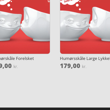
rskåle Forelsket
Humørsskåle Large Lykkel
9,00
179,00
kr.
kr.