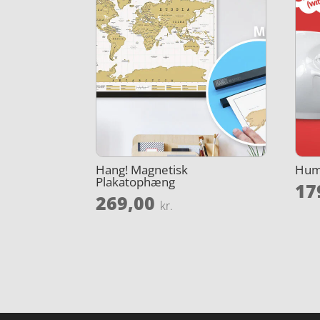
Hang! Magnetisk
Humø
Plakatophæng
17
269,00
kr.