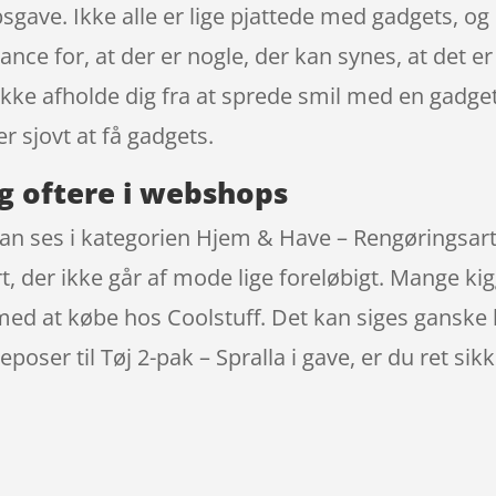
gave. Ikke alle er lige pjattede med gadgets, og
hance for, at der er nogle, der kan synes, at det 
 ikke afholde dig fra at sprede smil med en gadge
r sjovt at få gadgets.
g oftere i webshops
 kan ses i kategorien Hjem & Have – Rengøringsar
t, der ikke går af mode lige foreløbigt. Mange kig
med at købe hos Coolstuff. Det kan siges ganske 
poser til Tøj 2-pak – Spralla i gave, er du ret si