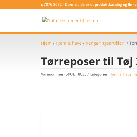
7876 8672 - Denne side er et produktkatalog og link
Hjem
/
Hjem & have
/
Rengøringsartikler"
/ Tør
Tørreposer til Tøj
Varenummer (SKU):
18633
Kategorier:
Hjem & have
,
Re