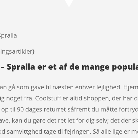
på
kundebedø
mmelser
Spralla
ngsartikler}
k – Spralla er et af de mange pop
 kan gå som gave til næsten enhver lejlighed. Hje
g noget fra. Coolstuff er altid shoppen, der har d
op til 90 dages returret såfremt du måtte fortryde
e, kan du gøre det ret let for dig selv; det der sk
 samvittghed tage til fejringen. Så alle lige er m