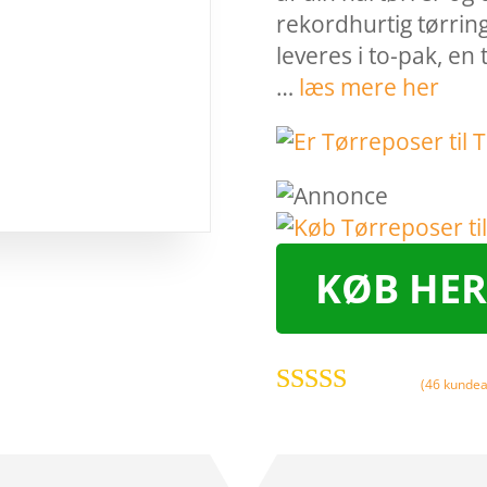
rekordhurtig tørring
leveres i to-pak, en 
…
læs mere her
KØB HER
(
46
kundea
Bedømt
som
4.5
ud
af 5 baseret