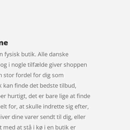
ine
n fysisk butik. Alle danske
og i nogle tilfælde giver shoppen
stor fordel for dig som
k kan finde det bedste tilbud,
 hurtigt, det er bare lige at finde
t for, at skulle indrette sig efter,
er dine varer sendt til dig, eller
t med at stå i kø i en butik er