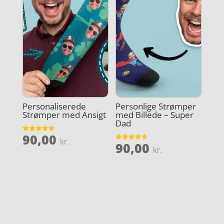
Personaliserede
Personlige Strømper
Strømper med Ansigt
med Billede – Super
Dad
90,00
Vurderet
kr.
90,00
4.7
Vurderet
kr.
ud af 5
4.6
ud af 5