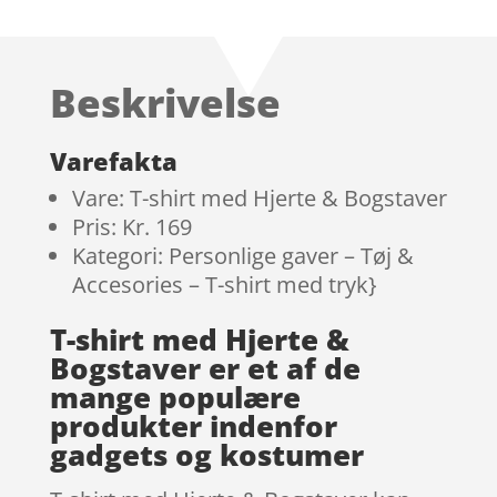
som
5
ud
af 5
baseret på
Beskrivelse
kundebedøm
melser
Varefakta
Vare: T-shirt med Hjerte & Bogstaver
Pris: Kr. 169
Kategori: Personlige gaver – Tøj &
Accesories – T-shirt med tryk}
T-shirt med Hjerte &
Bogstaver er et af de
mange populære
produkter indenfor
gadgets og kostumer