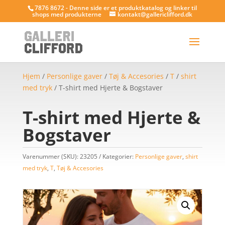
7876 8672 - Denne side er et produktkatalog og linker til
shops med produkterne
kontakt@gallericlifford.dk
Hjem
/
Personlige gaver
/
Tøj & Accesories
/
T
/
shirt
med tryk
/ T-shirt med Hjerte & Bogstaver
T-shirt med Hjerte &
Bogstaver
Varenummer (SKU):
23205
Kategorier:
Personlige gaver
,
shirt
med tryk
,
T
,
Tøj & Accesories