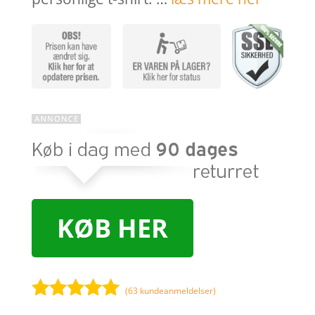
KØB HER
(
63
kundeanmeldelser)
Bedømt