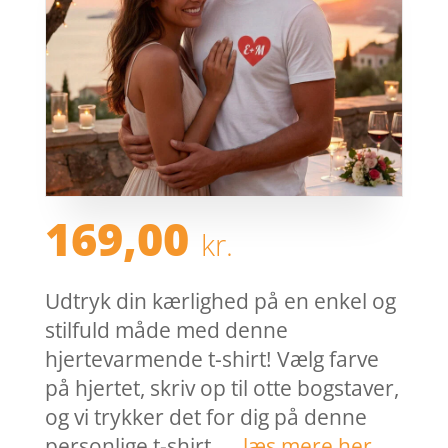
169,00
kr.
Udtryk din kærlighed på en enkel og
stilfuld måde med denne
hjertevarmende t-shirt! Vælg farve
på hjertet, skriv op til otte bogstaver,
og vi trykker det for dig på denne
personlige t-shirt. …
læs mere her