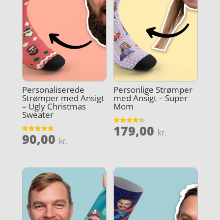
Personaliserede
Personlige Strømper
Strømper med Ansigt
med Ansigt – Super
– Ugly Christmas
Mom
Sweater
179,00
Vurderet
kr.
90,00
4.4
Vurderet
kr.
ud af 5
5
ud af 5