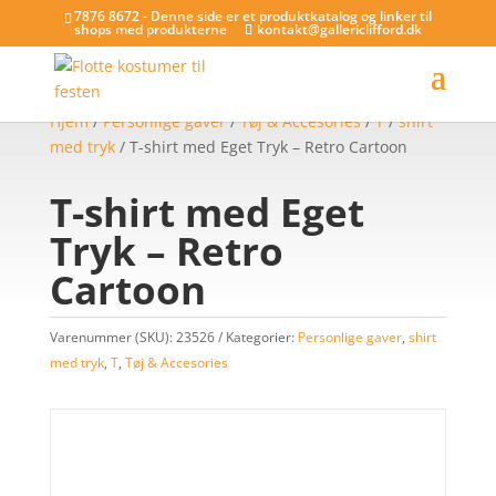
7876 8672 - Denne side er et produktkatalog og linker til
shops med produkterne
kontakt@gallericlifford.dk
Hjem
/
Personlige gaver
/
Tøj & Accesories
/
T
/
shirt
med tryk
/ T-shirt med Eget Tryk – Retro Cartoon
T-shirt med Eget
Tryk – Retro
Cartoon
Varenummer (SKU):
23526
Kategorier:
Personlige gaver
,
shirt
med tryk
,
T
,
Tøj & Accesories