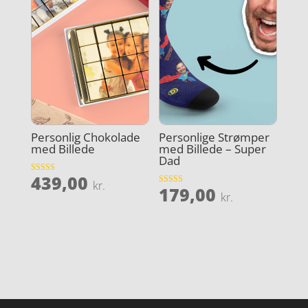
Personlig Chokolade
Personlige Strømper
med Billede
med Billede – Super
Dad
439,00
Vurderet
kr.
179,00
4.9
Vurderet
kr.
ud af 5
4.9
ud af 5