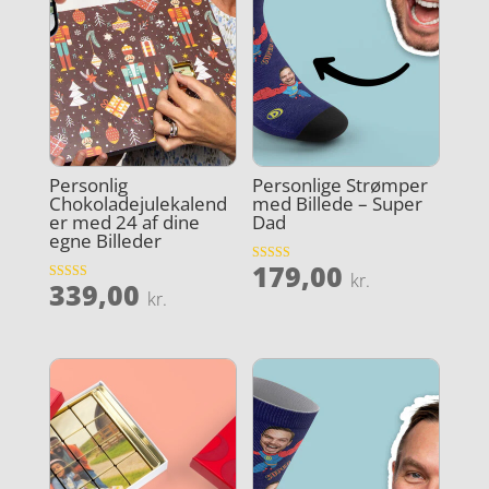
Personlig
Personlige Strømper
Chokoladejulekalend
med Billede – Super
er med 24 af dine
Dad
egne Billeder
179,00
Vurderet
kr.
339,00
5
Vurderet
kr.
ud af 5
4.2
ud af 5