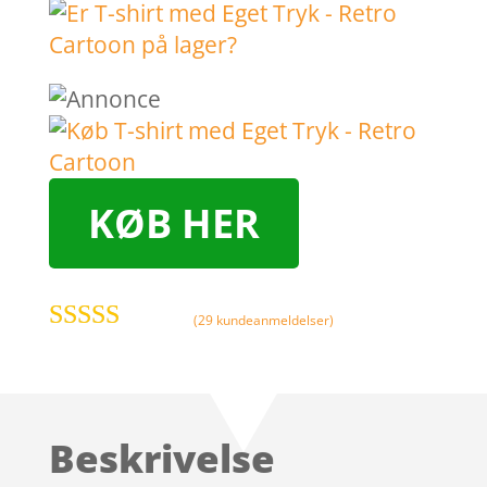
KØB HER
(
29
kundeanmeldelser)
Bedømt
som
3.9
ud af 5
baseret på
Beskrivelse
kundebed
ømmelser