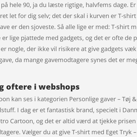
 hele 90, ja du læste rigtige, halvfems dage. Er 
et let for dig selv; det der skal i kurven er T-shi
gave er den sjoveste. Så alle lige er med: T-shirt
 er lige pjattede med gadgets, og det er ofte de
r er nogle, der ikke vil risikere at give gadgets væ
e gave, da mange gavemodtagere synes det er meg
g oftere i webshops
oon kan ses i kategorien Personlige gaver – Tøj &
tuff. I dag er et fantastisk brand, specielt i Da
etro Cartoon, og det er altid værd at tjekke prisen
tagere. Vælger du at give T-shirt med Eget Tryk 