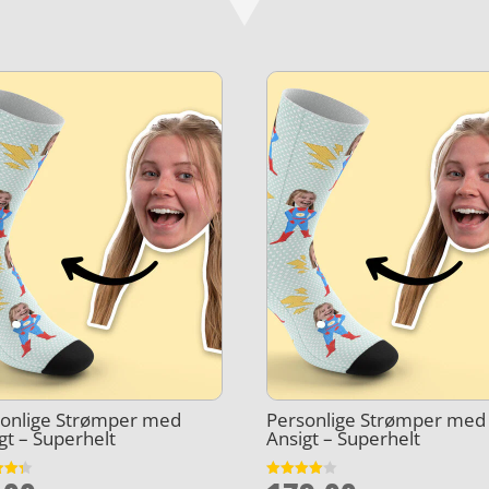
sonlige Strømper med
Personlige Strømper med
gt – Superhelt
Ansigt – Superhelt
et
Vurderet