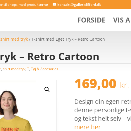
er til shops med produkterne
kontakt@gallericlifford.dk
FORSIDE
VIS 
/
shirt med tryk
/ T-shirt med Eget Tryk – Retro Cartoon
Tryk – Retro Cartoon
r
,
shirt med tryk
,
T
,
Tøj & Accesories
169,00
kr.
Design din egen retr
denne personlige t-
og tekst helt selv – 
mere her