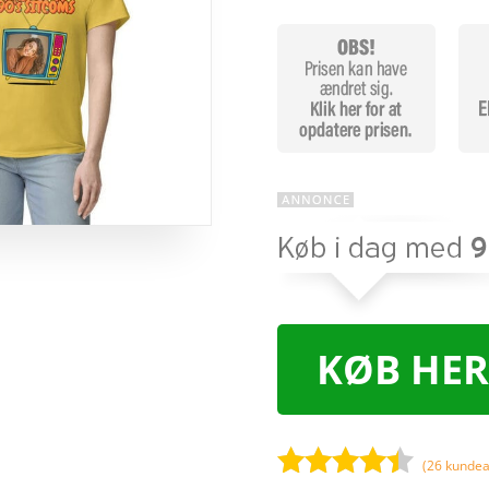
KØB HER
(
26
kundea