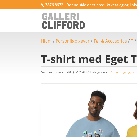
7876 8672 - Denne side er et produktkatalog og link
Hjem
/
Personlige gaver
/
Tøj & Accesories
/
T
T-shirt med Eget 
Varenummer (SKU):
23540
Kategorier:
Personlige gave