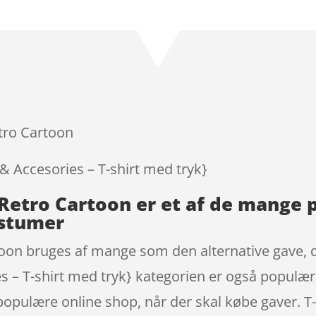
Bedømt
som
4.3
ud af 5
baseret
på
kundebedø
mmelser
etro Cartoon
 & Accesories – T-shirt med tryk}
– Retro Cartoon er et af de mange
ostumer
toon bruges af mange som den alternative gave, de
s – T-shirt med tryk} kategorien er også populær,
pulære online shop, når der skal købe gaver. T-