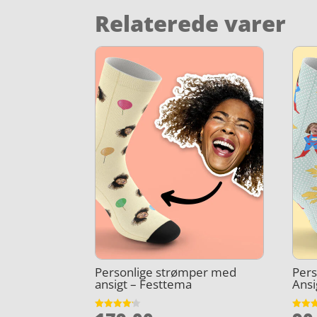
Relaterede varer
Personlige strømper med
Per
ansigt – Festtema
Ansi
Vurderet
Vurder