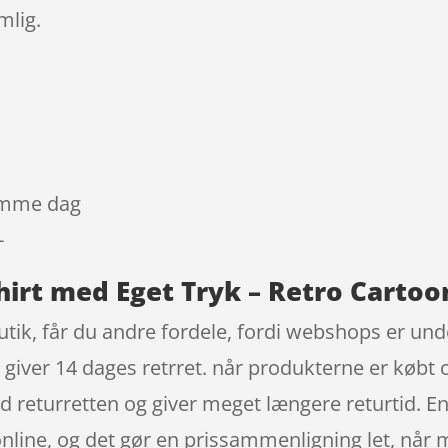
mlig.
samme dag
-
hirt med Eget Tryk – Retro Cartoo
ik, får du andre fordele, fordi webshops er under
giver 14 dages retrret. når produkterne er købt on
eturretten og giver meget længere returtid. En 
online, og det gør en prissammenligning let, når 