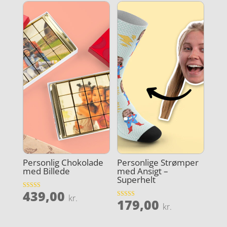
Personlig Chokolade
Personlige Strømper
med Billede
med Ansigt –
Superhelt
439,00
Vurderet
kr.
179,00
4.9
Vurderet
kr.
ud af 5
4
ud af 5