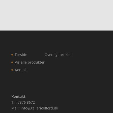
Forside
Oversigt artikler
Vis alle produkter
Kontakt
Kontakt
Tlf: 7876 8672
Mail: info@gallericlifford.dk