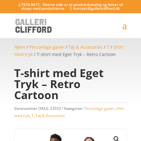
7876 8672 - Denne side er et produktkatalog og linker til
shops med produkterne
kontakt@gallericlifford.dk
Hjem
/
Personlige gaver
/
Tøj & Accesories
/
T
/
shirt
med tryk
/ T-shirt med Eget Tryk – Retro Cartoon
T-shirt med Eget
Tryk – Retro
Cartoon
Varenummer (SKU):
23552
Kategorier:
Personlige gaver
,
shirt
med tryk
,
T
,
Tøj & Accesories