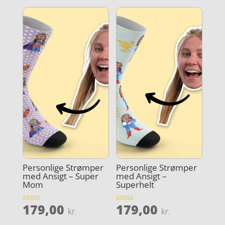
Personlige Strømper
Personlige Strømper
med Ansigt – Super
med Ansigt –
Mom
Superhelt
179,00
179,00
Vurderet
Vurderet
kr.
kr.
4.4
4.9
ud af 5
ud af 5