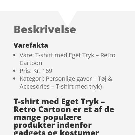
Bedømt
som
4
ud
af 5
baseret på
Beskrivelse
kundebed
ømmelser
Varefakta
Vare: T-shirt med Eget Tryk – Retro
Cartoon
Pris: Kr. 169
Kategori: Personlige gaver – Tøj &
Accesories – T-shirt med tryk}
T-shirt med Eget Tryk –
Retro Cartoon er et af de
mange populære
produkter indenfor
gadgets og kostumer