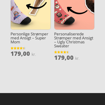
Personlige Strømper
Personaliserede
med Ansigt – Super
Strømper med Ansigt
Mom
– Ugly Christmas
Sweater
179,00
Vurderet
kr.
179,00
4.4
Vurderet
kr.
ud af 5
4.5
ud af 5