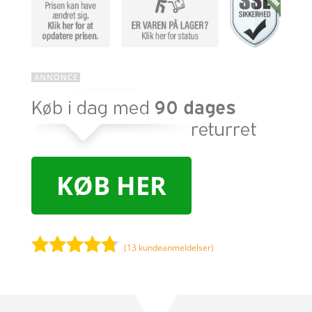
KØB HER
(
13
kundeanmeldelser)
Bedømt
som
4.6
ud af 5