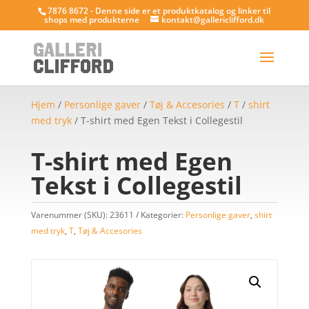
7876 8672 - Denne side er et produktkatalog og linker til
shops med produkterne
kontakt@gallericlifford.dk
Hjem
/
Personlige gaver
/
Tøj & Accesories
/
T
/
shirt
med tryk
/ T-shirt med Egen Tekst i Collegestil
T-shirt med Egen
Tekst i Collegestil
Varenummer (SKU):
23611
Kategorier:
Personlige gaver
,
shirt
med tryk
,
T
,
Tøj & Accesories