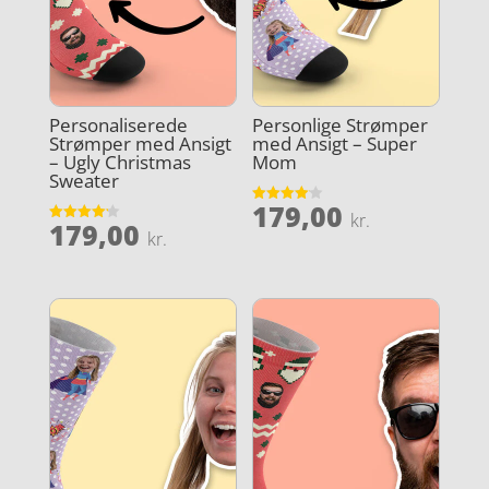
Personaliserede
Personlige Strømper
Strømper med Ansigt
med Ansigt – Super
– Ugly Christmas
Mom
Sweater
179,00
Vurderet
kr.
179,00
4.1
Vurderet
kr.
ud af 5
4.2
ud af 5