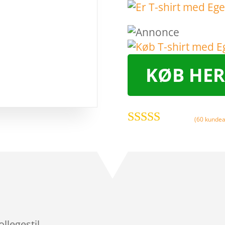
KØB HER
(
60
kundea
Bedømt
som
4
ud
af 5
baseret på
kundebed
ømmelser
llegestil