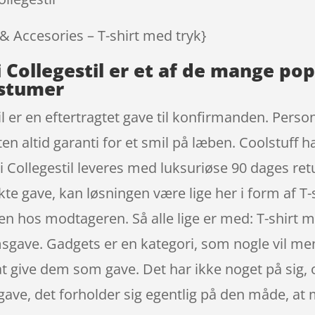
 & Accesories – T-shirt med tryk}
i Collegestil er et af de mange p
ostumer
l er en eftertragtet gave til konfirmanden. Person
n altid garanti for et smil på læben. Coolstuff ha
i Collegestil leveres med luksuriøse 90 dages r
te gave, kan løsningen være lige her i form af T-s
æben hos modtageren. Så alle lige er med: T-shirt m
gave. Gadgets er en kategori, som nogle vil mene
 at give dem som gave. Det har ikke noget på sig, 
 gave, det forholder sig egentlig på den måde, at 