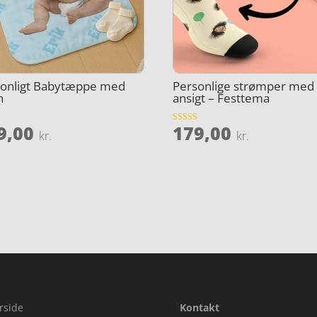
sonligt Babytæppe med
Personlige strømper med
n
ansigt – Festtema
9,00
179,00
et
Vurderet
kr.
kr.
4
ud af 5
rside
Kontakt