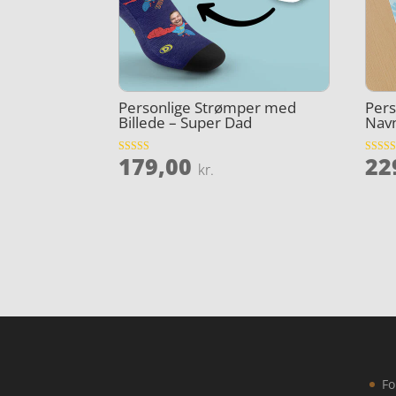
Personlige Strømper med
Per
Billede – Super Dad
Nav
179,00
22
Vurderet
Vurder
kr.
5
3.9
ud af 5
ud af 5
Fo