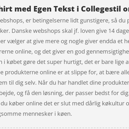
hirt med Egen Tekst i Collegestil o
ebshops, er betingelserne lidt gunstigere, så du 
kker. Danske webshops skal jf. loven give 14 dage
der vælger at give mere og nogle giver endda et h
varerne online, og det giver en god gennemsigtighe
i købet gøre det super hurtigt, det er bare lige a
be produkterne online er at slippe for, at bære al
m til dig selv. Når du har handlet dine produkte
rbejde, og få den løsning, der passer bedst for dig.
u køber online det er slut med dårlig køkultur 
langsomme mennesker i køen.