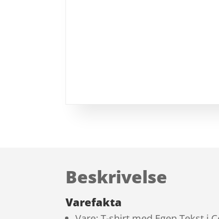
Beskrivelse
Varefakta
Vare: T-shirt med Egen Tekst i Co