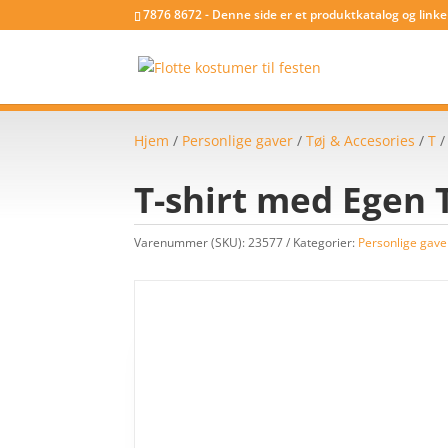
7876 8672 - Denne side er et produktkatalog og link
Hjem
/
Personlige gaver
/
Tøj & Accesories
/
T
T-shirt med Egen T
Varenummer (SKU):
23577
Kategorier:
Personlige gave