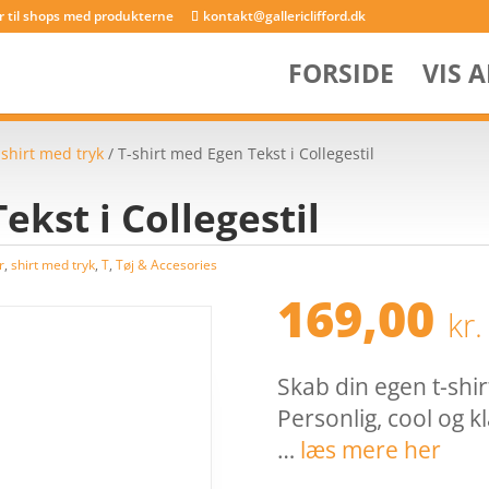
er til shops med produkterne
kontakt@gallericlifford.dk
FORSIDE
VIS 
/
shirt med tryk
/ T-shirt med Egen Tekst i Collegestil
ekst i Collegestil
r
,
shirt med tryk
,
T
,
Tøj & Accesories
169,00
kr.
Skab din egen t-shirt
Personlig, cool og kl
…
læs mere her