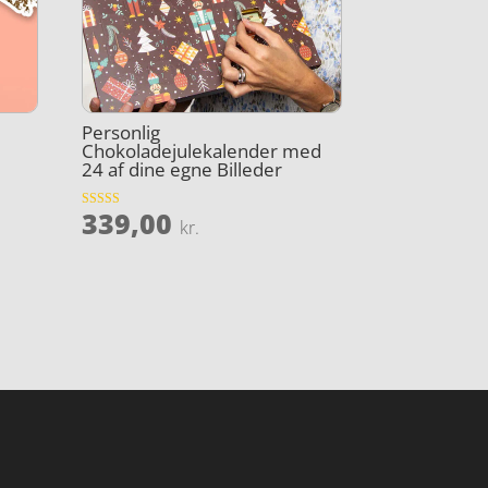
Personlig
Chokoladejulekalender med
24 af dine egne Billeder
339,00
Vurderet
kr.
4.2
ud af 5