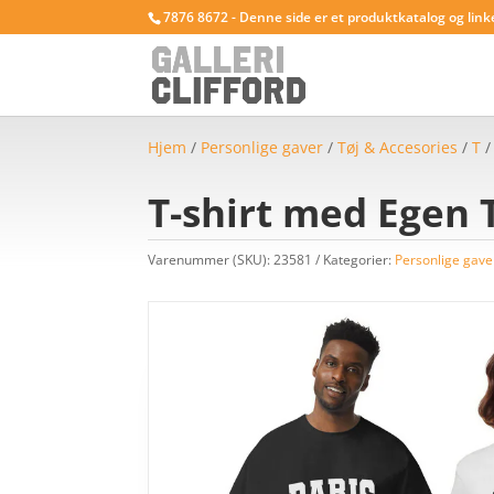
7876 8672 - Denne side er et produktkatalog og link
Hjem
/
Personlige gaver
/
Tøj & Accesories
/
T
T-shirt med Egen T
Varenummer (SKU):
23581
Kategorier:
Personlige gave