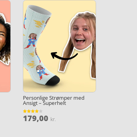
Personlige Strømper med
Ansigt – Superhelt
179,00
Vurderet
kr.
4
ud af 5