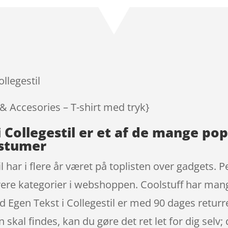
som
4.9
ud af 5
baseret på
kundebedøm
melser
llegestil
 & Accesories – T-shirt med tryk}
i Collegestil er et af de mange p
ostumer
l har i flere år været på toplisten over gadgets. 
jovere kategorier i webshoppen. Coolstuff har ma
d Egen Tekst i Collegestil er med 90 dages returr
skal findes, kan du gøre det ret let for dig selv; 