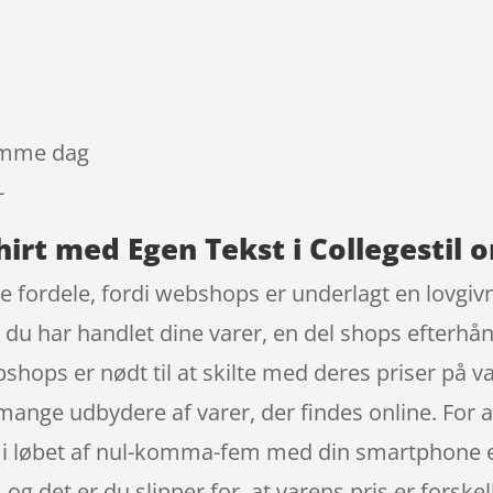
samme dag
-
hirt med Egen Tekst i Collegestil o
e fordele, fordi webshops er underlagt en lovgivn
år du har handlet dine varer, en del shops efterh
shops er nødt til at skilte med deres priser på v
ange udbydere af varer, der findes online. For a
i løbet af nul-komma-fem med din smartphone el
og det er du slipper for, at varens pris er forskelli