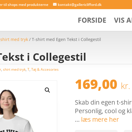
er til shops med produkterne
kontakt@gallericlifford.dk
FORSIDE
VIS 
/
shirt med tryk
/ T-shirt med Egen Tekst i Collegestil
ekst i Collegestil
r
,
shirt med tryk
,
T
,
Tøj & Accesories
169,00
kr.
Skab din egen t-shirt
Personlig, cool og kl
…
læs mere her