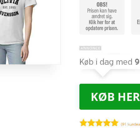
KØB HER
(
91
kundea
Bedømt