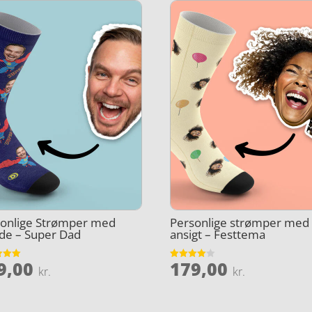
sonlige Strømper med
Personlige strømper med
ede – Super Dad
ansigt – Festtema
9,00
179,00
et
Vurderet
kr.
kr.
4
5
ud af 5