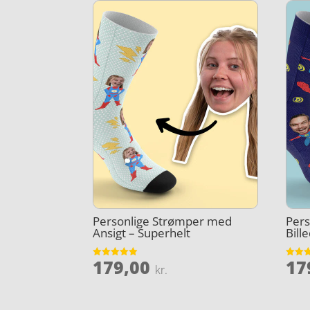
Personlige Strømper med
Per
Ansigt – Superhelt
Bill
179,00
17
Vurderet
Vurder
kr.
4.9
5
ud af 5
ud af 