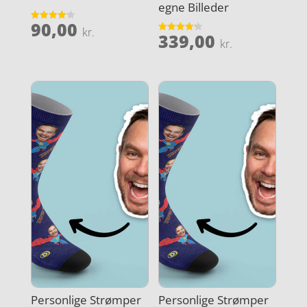
egne Billeder
90,00
Vurderet
kr.
339,00
4.2
Vurderet
kr.
ud af 5
4.2
ud af 5
Personlige Strømper
Personlige Strømper