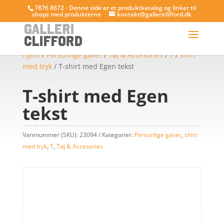
7876 8672 - Denne side er et produktkatalog og linker til
shops med produkterne
kontakt@gallericlifford.dk
Hjem
/
Personlige gaver
/
Tøj & Accesories
/
T
/
shirt
med tryk
/ T-shirt med Egen tekst
T-shirt med Egen
tekst
Varenummer (SKU):
23094
Kategorier:
Personlige gaver
,
shirt
med tryk
,
T
,
Tøj & Accesories