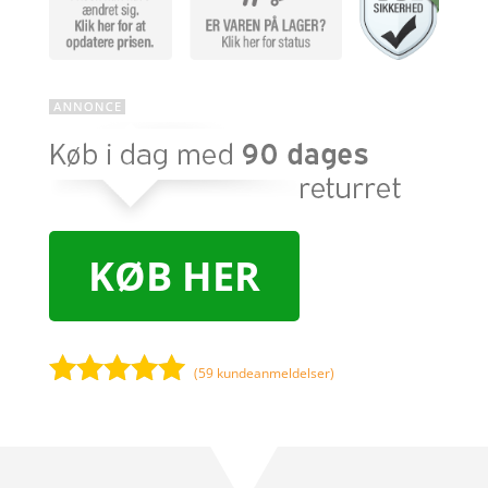
KØB HER
(
59
kundeanmeldelser)
Bedømt
som
5
ud
af 5
baseret på