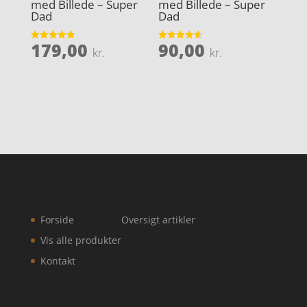
med Billede – Super
med Billede – Super
Dad
Dad
179,00
90,00
Vurderet
Vurderet
kr.
kr.
4.9
4.6
ud af 5
ud af 5
Forside
Oversigt artikler
Vis alle produkter
Kontakt