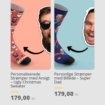
Personaliserede
Personlige Strømper
Strømper med Ansigt
med Billede – Super
– Ugly Christmas
Dad
Sweater
179,00
Vurderet
kr.
179,00
4.9
Vurderet
kr.
ud af 5
4.2
ud af 5