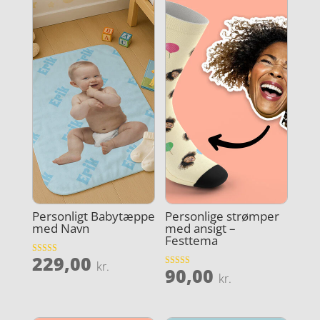
Personligt Babytæppe
Personlige strømper
med Navn
med ansigt –
Festtema
229,00
Vurderet
kr.
90,00
3.9
Vurderet
kr.
ud af 5
4.2
ud af 5