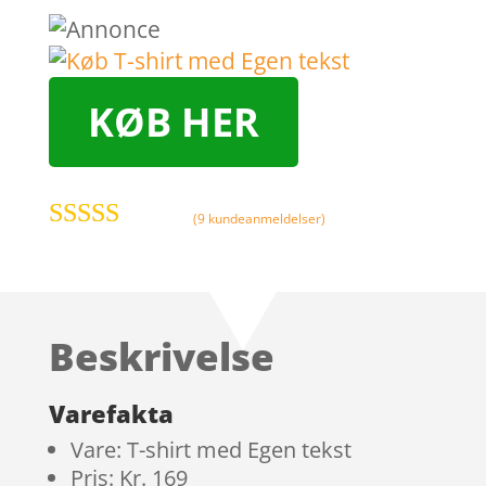
KØB HER
(
9
kundeanmeldelser)
Bedømt som
4.8
ud af 5
baseret på
kundebedø
Beskrivelse
mmelser
Varefakta
Vare: T-shirt med Egen tekst
Pris: Kr. 169