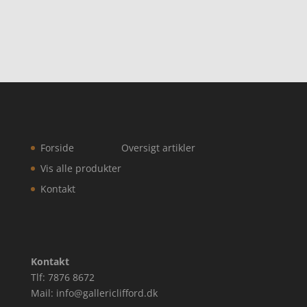
Forside
Oversigt artikler
Vis alle produkter
Kontakt
Kontakt
Tlf: 7876 8672
Mail: info@gallericlifford.dk