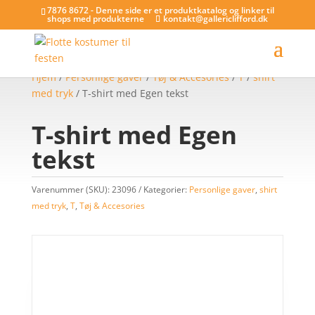
7876 8672 - Denne side er et produktkatalog og linker til
shops med produkterne
kontakt@gallericlifford.dk
Hjem
/
Personlige gaver
/
Tøj & Accesories
/
T
/
shirt
med tryk
/ T-shirt med Egen tekst
T-shirt med Egen
tekst
Varenummer (SKU):
23096
Kategorier:
Personlige gaver
,
shirt
med tryk
,
T
,
Tøj & Accesories