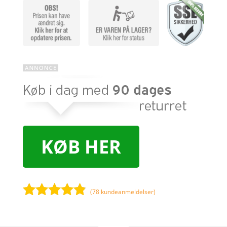
KØB HER
(
78
kundeanmeldelser)
Bedømt
som
4.7