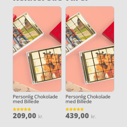
Personlig Chokolade
Personlig Chokolade
med Billede
med Billede
209,00
439,00
Vurderet
Vurderet
kr.
kr.
4.8
4.9
ud af 5
ud af 5