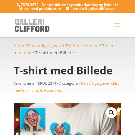
7876 8672 - Denne side er et produktkatalog og linker til
shops med produkterne
kontakt@gallericlifford.dk
Hjem
/
Personlige gaver
/
Tøj & Accesories
/
T
/
shirt
med tryk
/ T-shirt med Billede
T-shirt med Billede
Varenummer (SKU):
23147
Kategorier:
Personlige gaver
,
shirt
med tryk
,
T
,
Tøj & Accesories