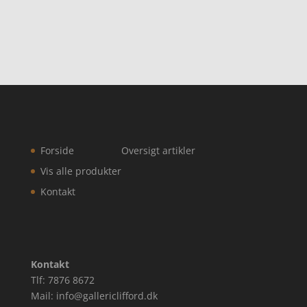
Forside
Oversigt artikler
Vis alle produkter
Kontakt
Kontakt
Tlf: 7876 8672
Mail: info@gallericlifford.dk