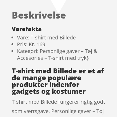
ud af 5
baseret på
Beskrivelse
kundebedø
mmelser
Varefakta
Vare: T-shirt med Billede
Pris: Kr. 169
Kategori: Personlige gaver – Tøj &
Accesories – T-shirt med tryk}
T-shirt med Billede er et af
de mange populære
produkter indenfor
gadgets og kostumer
T-shirt med Billede fungerer rigtig godt
som værtsgave. Personlige gaver – Tøj