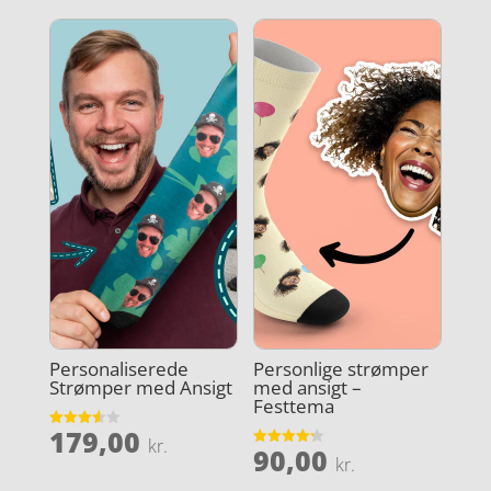
Personaliserede
Personlige strømper
Strømper med Ansigt
med ansigt –
Festtema
179,00
Vurderet
kr.
90,00
3.6
Vurderet
kr.
ud af 5
4.2
ud af 5