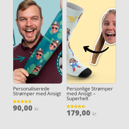
Personaliserede
Personlige Strømper
Strømper med Ansigt
med Ansigt –
Superhelt
90,00
Vurderet
kr.
179,00
4.7
Vurderet
kr.
ud af 5
4.9
ud af 5