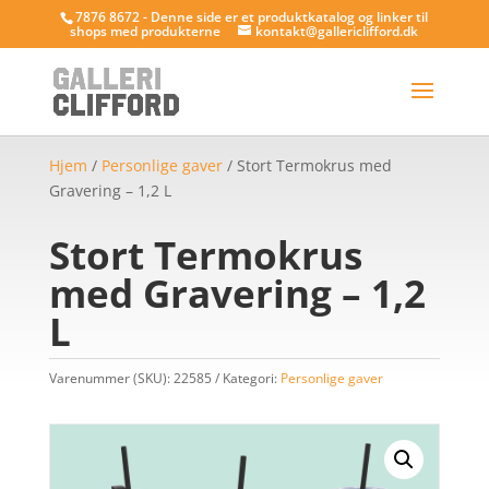
7876 8672 - Denne side er et produktkatalog og linker til
shops med produkterne
kontakt@gallericlifford.dk
Hjem
/
Personlige gaver
/ Stort Termokrus med
Gravering – 1,2 L
Stort Termokrus
med Gravering – 1,2
L
Varenummer (SKU):
22585
Kategori:
Personlige gaver