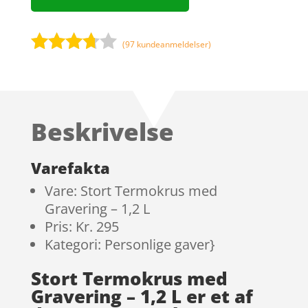
(
97
kundeanmeldelser)
Bedømt
som
3.6
ud
af 5
Beskrivelse
baseret
på
kundebe
Varefakta
dømmel
Vare: Stort Termokrus med
ser
Gravering – 1,2 L
Pris: Kr. 295
Kategori: Personlige gaver}
Stort Termokrus med
Gravering – 1,2 L er et af