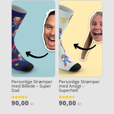
Personlige Strømper
Personlige Strømper
med Billede – Super
med Ansigt –
Dad
Superhelt
90,00
90,00
Vurderet
Vurderet
kr.
kr.
4.6
4.3
ud af 5
ud af 5