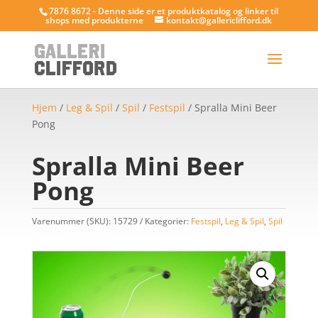
7876 8672 - Denne side er et produktkatalog og linker til
shops med produkterne
kontakt@gallericlifford.dk
Hjem
/
Leg & Spil
/
Spil
/
Festspil
/ Spralla Mini Beer
Pong
Spralla Mini Beer
Pong
Varenummer (SKU):
15729
Kategorier:
Festspil
,
Leg & Spil
,
Spil