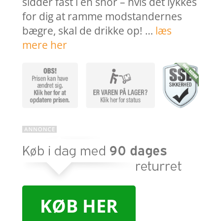
sidder fast i en snor – hvis det lykkes
for dig at ramme modstandernes
bægre, skal de drikke op! …
læs
mere her
KØB HER