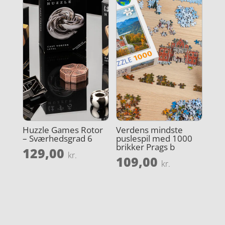
Huzzle Games Rotor
Verdens mindste
– Sværhedsgrad 6
puslespil med 1000
brikker Prags b
129,00
kr.
109,00
kr.