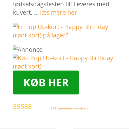
fødselsdagsfesten til! Leveres med
kuvert. …
læs mere her
KØB HER
(
11
kundeanmeldelser)
Bedømt som
4.9
ud af 5