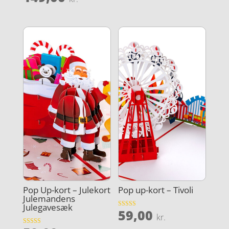
4.8
ud af 5
Pop Up-kort – Julekort
Pop up-kort – Tivoli
Julemandens
Julegavesæk
59,00
Vurderet
kr.
3.6
ud af 5