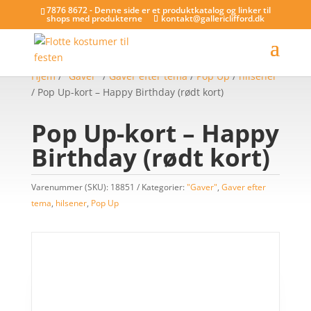
7876 8672 - Denne side er et produktkatalog og linker til
shops med produkterne
kontakt@gallericlifford.dk
Hjem
/
"Gaver"
/
Gaver efter tema
/
Pop Up
/
hilsener
/ Pop Up-kort – Happy Birthday (rødt kort)
Pop Up-kort – Happy
Birthday (rødt kort)
Varenummer (SKU):
18851
Kategorier:
"Gaver"
,
Gaver efter
tema
,
hilsener
,
Pop Up