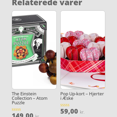
Relaterede varer
The Einstein
Pop Up-kort – Hjerter
Collection – Atom
i Æske
Puzzle
59,00
Vurderet
kr.
149,00
4
Vurderet
kr.
ud af 5