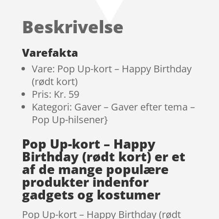
baseret på
kundebedøm
Beskrivelse
melser
Varefakta
Vare: Pop Up-kort – Happy Birthday
(rødt kort)
Pris: Kr. 59
Kategori: Gaver – Gaver efter tema –
Pop Up-hilsener}
Pop Up-kort – Happy
Birthday (rødt kort) er et
af de mange populære
produkter indenfor
gadgets og kostumer
Pop Up-kort – Happy Birthday (rødt