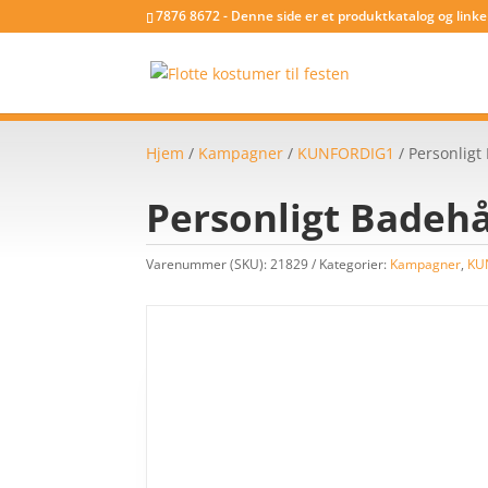
7876 8672 - Denne side er et produktkatalog og link
Hjem
/
Kampagner
/
KUNFORDIG1
/ Personlig
Personligt Badeh
Varenummer (SKU):
21829
Kategorier:
Kampagner
,
KU