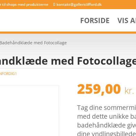
er til shops med produkterne
kontakt@gallericlifford.dk
FORSIDE
VIS 
t Badehåndklæde med Fotocollage
åndklæde med Fotocollag
NFORDIG1
259,00
kr.
Tag dine sommermin
med dette unikke b
badehåndklæde give
dine yndlingsbilleder