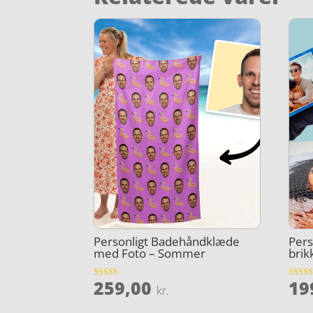
Personligt Badehåndklæde
Pers
med Foto – Sommer
brik
259,00
19
Vurderet
Vurder
kr.
4.2
4.5
ud af 5
ud af 5