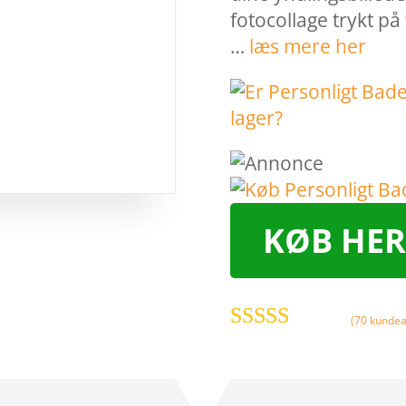
fotocollage trykt p
…
læs mere her
KØB HER
(
70
kundea
Bedømt
som
4.7
ud
af 5 baseret