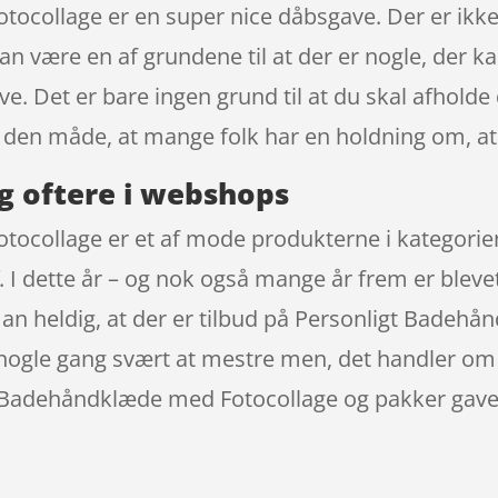
collage er en super nice dåbsgave. Der er ikke 
n være en af grundene til at der er nogle, der ka
e. Det er bare ingen grund til at du skal afholde 
på den måde, at mange folk har en holdning om, at
g oftere i webshops
tocollage er et af mode produkterne i kategor
I dette år – og nok også mange år frem er blevet
man heldig, at der er tilbud på Personligt Badeh
er nogle gang svært at mestre men, det handler om
t Badehåndklæde med Fotocollage og pakker gaven 