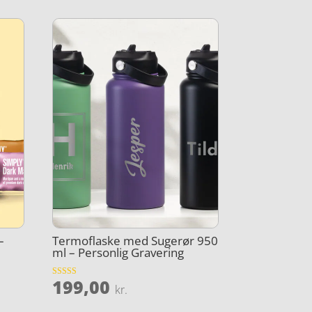
–
Termoflaske med Sugerør 950
ml – Personlig Gravering
199,00
Vurderet
kr.
3.7
ud af 5