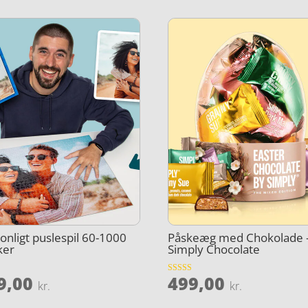
onligt puslespil 60-1000
Påskeæg med Chokolade 
ker
Simply Chocolate
9,00
499,00
et
Vurderet
kr.
kr.
5
ud af 5