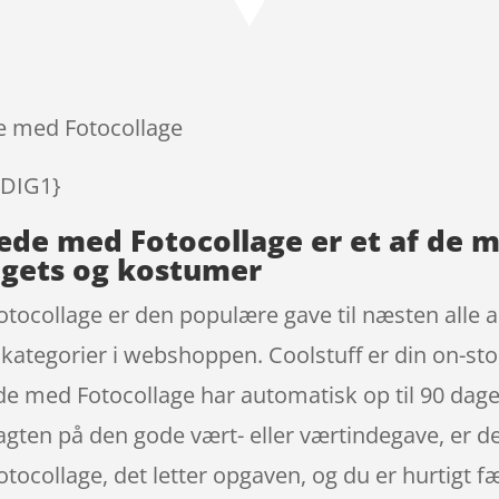
på
kundebedø
mmelser
e med Fotocollage
RDIG1}
æde med Fotocollage er et af de
dgets og kostumer
ocollage er den populære gave til næsten alle 
kategorier i webshoppen. Coolstuff er din on-s
e med Fotocollage har automatisk op til 90 dage
 jagten på den gode vært- eller værtindegave, er de
ollage, det letter opgaven, og du er hurtigt færd