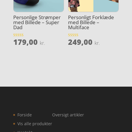
Personlige Strømper
Personligt Forklæde
med Billede – Super
med Billede –
Dad
Multiface
179,00
249,00
Vurderet
Vurderet
kr.
kr.
4.9
4.4
ud af 5
ud af 5
Forside
Oversigt artikler
Vis alle produkter