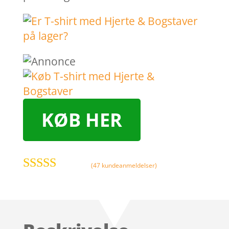
KØB HER
(
47
kundeanmeldelser)
Bedømt
som
3.8
ud af 5
baseret på