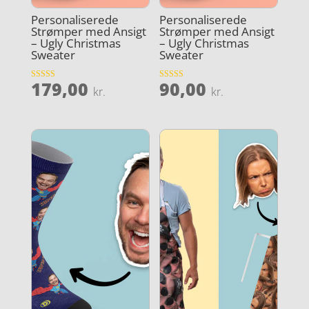
Personaliserede
Personaliserede
Strømper med Ansigt
Strømper med Ansigt
– Ugly Christmas
– Ugly Christmas
Sweater
Sweater
179,00
90,00
Vurderet
Vurderet
kr.
kr.
4.2
5
ud af 5
ud af 5