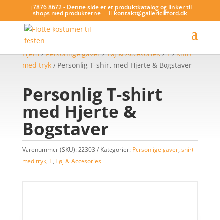
7876 8672 - Denne side er et produktkatalog og linker til
shops med produkterne
kontakt@gallericlifford.dk
Hjem
/
Personlige gaver
/
Tøj & Accesories
/
T
/
shirt
med tryk
/ Personlig T-shirt med Hjerte & Bogstaver
Personlig T-shirt
med Hjerte &
Bogstaver
Varenummer (SKU):
22303
Kategorier:
Personlige gaver
,
shirt
med tryk
,
T
,
Tøj & Accesories