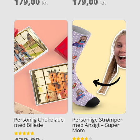
179,00
179,00
Vurderet
Vurderet
kr.
kr.
4.4
4.1
ud af 5
ud af 5
Personlig Chokolade
Personlige Strømper
med Billede
med Ansigt – Super
Mom
Vurderet