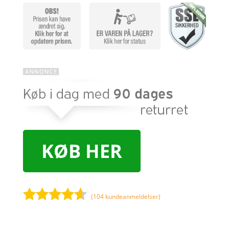
KØB HER
(
104
kundeanmeldelser)
Bedømt
som
4.5