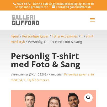
7876 8672 - Denne side er et produktkatalog og linker til
shops med produkterne
kontakt@gallericlifford.dk
Hjem
/
Personlige gaver
/
Tøj & Accesories
/
T
/
shirt
med tryk
/ Personlig T-shirt med Foto & Sang
Personlig T-shirt
med Foto & Sang
Varenummer (SKU):
22269
Kategorier:
Personlige gaver
,
shirt
med tryk
,
T
,
Tøj & Accesories