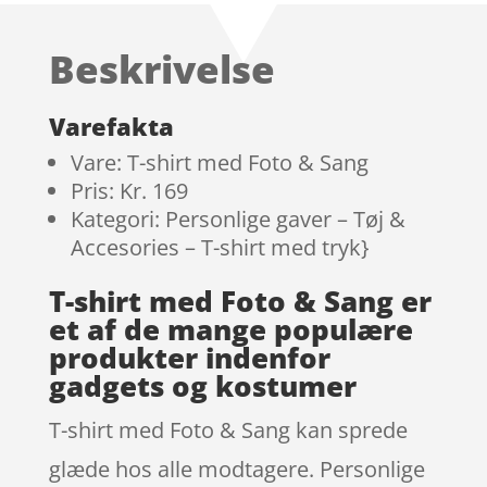
ud af 5
baseret
Beskrivelse
på
kundebedø
mmelser
Varefakta
Vare: T-shirt med Foto & Sang
Pris: Kr. 169
Kategori: Personlige gaver – Tøj &
Accesories – T-shirt med tryk}
T-shirt med Foto & Sang er
et af de mange populære
produkter indenfor
gadgets og kostumer
T-shirt med Foto & Sang kan sprede
glæde hos alle modtagere. Personlige