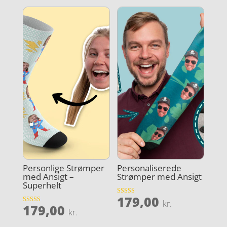
Personlige Strømper
Personaliserede
med Ansigt –
Strømper med Ansigt
Superhelt
179,00
Vurderet
kr.
179,00
3.9
Vurderet
kr.
ud af 5
4.9
ud af 5