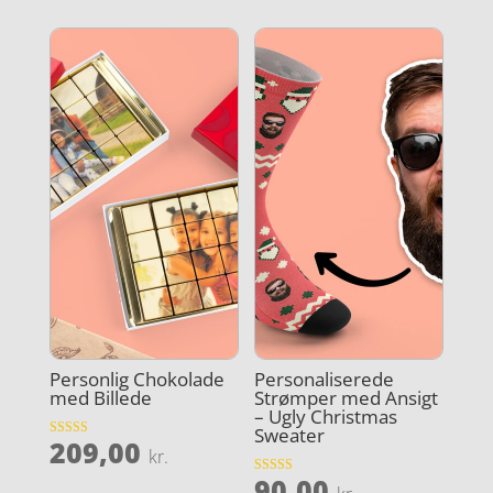
Personlig Chokolade
Personaliserede
med Billede
Strømper med Ansigt
– Ugly Christmas
Sweater
209,00
Vurderet
kr.
4.8
ud af 5
90,00
Vurderet