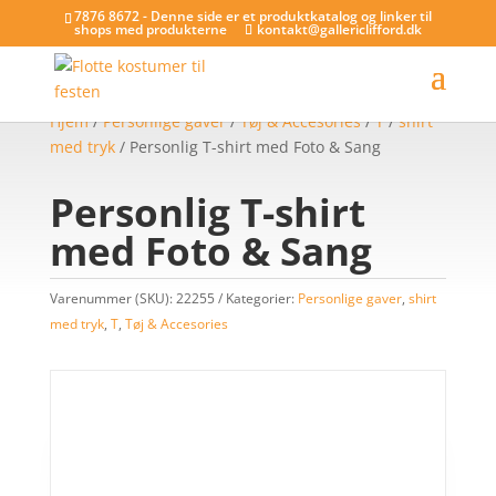
7876 8672 - Denne side er et produktkatalog og linker til
shops med produkterne
kontakt@gallericlifford.dk
Hjem
/
Personlige gaver
/
Tøj & Accesories
/
T
/
shirt
med tryk
/ Personlig T-shirt med Foto & Sang
Personlig T-shirt
med Foto & Sang
Varenummer (SKU):
22255
Kategorier:
Personlige gaver
,
shirt
med tryk
,
T
,
Tøj & Accesories