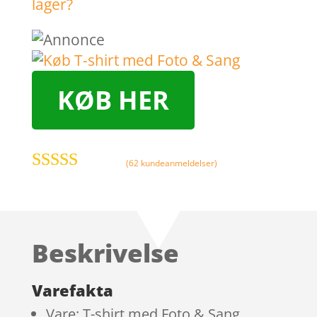
KØB HER
(
62
kundeanmeldelser)
Bedømt
som
4.1
ud
af 5
baseret på
Beskrivelse
kundebedø
mmelser
Varefakta
Vare: T-shirt med Foto & Sang