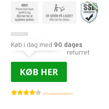
KØB HER
(
4
kundeanmeldelser)
Bedømt
som
4.1