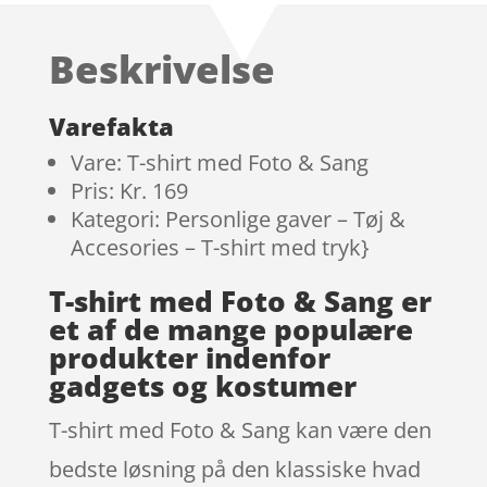
ud af 5
baseret
Beskrivelse
på
kundebedø
mmelser
Varefakta
Vare: T-shirt med Foto & Sang
Pris: Kr. 169
Kategori: Personlige gaver – Tøj &
Accesories – T-shirt med tryk}
T-shirt med Foto & Sang er
et af de mange populære
produkter indenfor
gadgets og kostumer
T-shirt med Foto & Sang kan være den
bedste løsning på den klassiske hvad