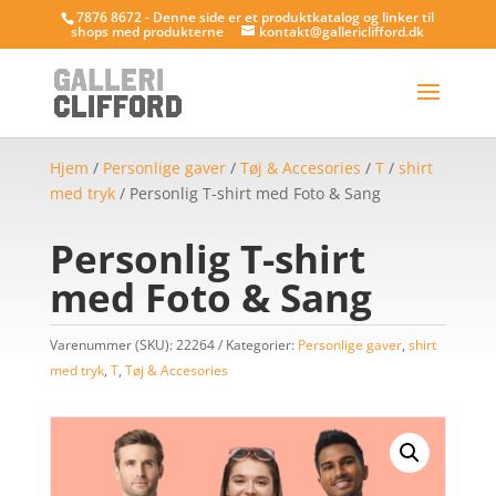
7876 8672 - Denne side er et produktkatalog og linker til
shops med produkterne
kontakt@gallericlifford.dk
Hjem
/
Personlige gaver
/
Tøj & Accesories
/
T
/
shirt
med tryk
/ Personlig T-shirt med Foto & Sang
Personlig T-shirt
med Foto & Sang
Varenummer (SKU):
22264
Kategorier:
Personlige gaver
,
shirt
med tryk
,
T
,
Tøj & Accesories