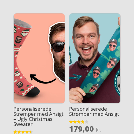
ud af 5
Personaliserede
Personaliserede
Strømper med Ansigt
Strømper med Ansigt
– Ugly Christmas
Sweater
179,00
Vurderet
kr.
3.9