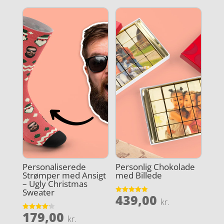
Personaliserede
Personlig Chokolade
Strømper med Ansigt
med Billede
– Ugly Christmas
Sweater
439,00
Vurderet
kr.
4.9
ud af 5
179,00
Vurderet
kr.
4.2