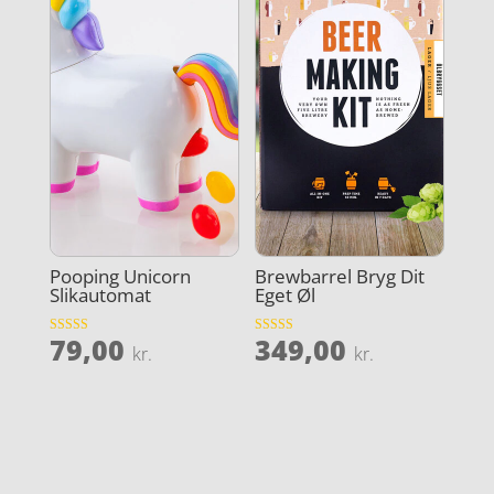
Pooping Unicorn
Brewbarrel Bryg Dit
Slikautomat
Eget Øl
79,00
349,00
Vurderet
Vurderet
kr.
kr.
3.7
4.5
ud af 5
ud af 5