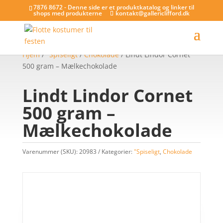
7876 8672 - Denne side er et produktkatalog og linker til
shops med produkterne
kontakt@gallericlifford.dk
Hjem
/
"Spiseligt
/
Chokolade
/ Lindt Lindor Cornet
500 gram – Mælkechokolade
Lindt Lindor Cornet
500 gram –
Mælkechokolade
Varenummer (SKU):
20983
Kategorier:
"Spiseligt
,
Chokolade