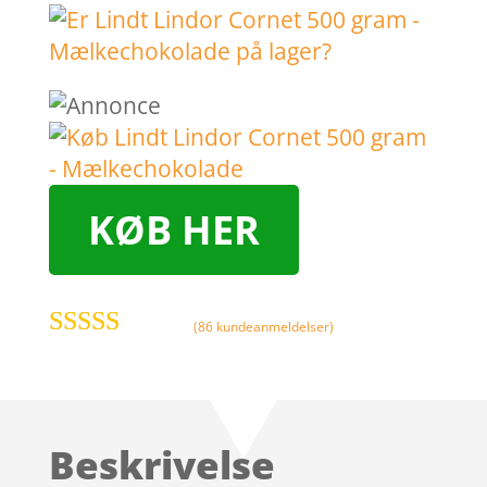
KØB HER
(
86
kundeanmeldelser)
Bedømt
som
3.8
ud af 5
baseret på
Beskrivelse
kundebed