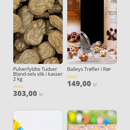
Pulverfyldte Tudser
Baileys Trøfler i Rør
Bland-selv slik i kasser
2 kg
149,00
Vurderet
kr.
4
ud af 5
303,00
Vurderet
kr.
3.9
ud af 5