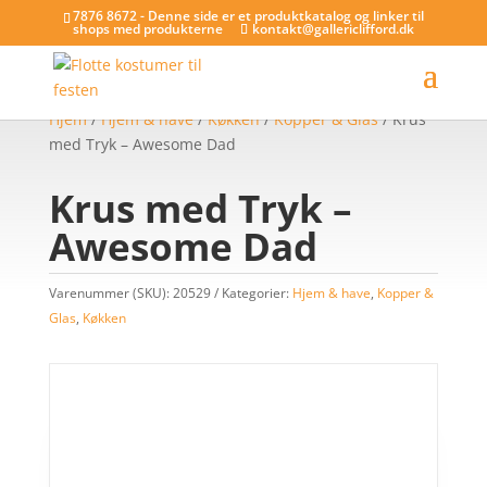
7876 8672 - Denne side er et produktkatalog og linker til
shops med produkterne
kontakt@gallericlifford.dk
Hjem
/
Hjem & have
/
Køkken
/
Kopper & Glas
/ Krus
med Tryk – Awesome Dad
Krus med Tryk –
Awesome Dad
Varenummer (SKU):
20529
Kategorier:
Hjem & have
,
Kopper &
Glas
,
Køkken