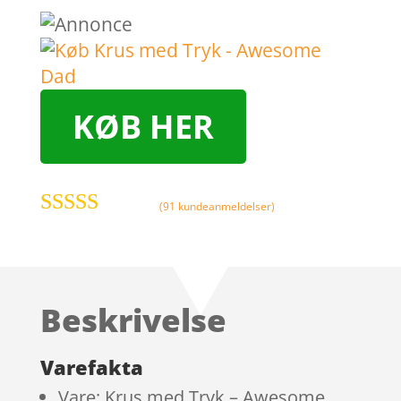
KØB HER
(
91
kundeanmeldelser)
Bedømt som
5
ud af 5
baseret på
kundebedøm
Beskrivelse
melser
Varefakta
Vare: Krus med Tryk – Awesome