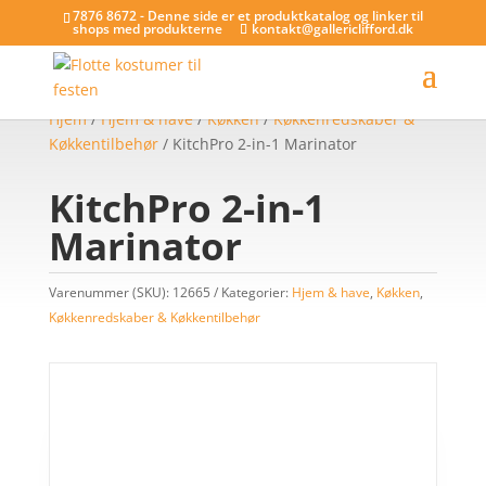
7876 8672 - Denne side er et produktkatalog og linker til
shops med produkterne
kontakt@gallericlifford.dk
Hjem
/
Hjem & have
/
Køkken
/
Køkkenredskaber &
Køkkentilbehør
/ KitchPro 2-in-1 Marinator
KitchPro 2-in-1
Marinator
Varenummer (SKU):
12665
Kategorier:
Hjem & have
,
Køkken
,
Køkkenredskaber & Køkkentilbehør