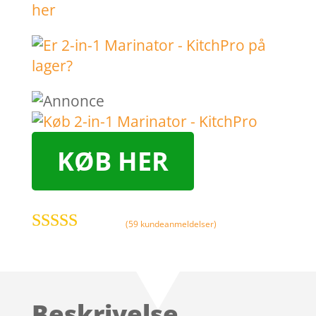
her
KØB HER
(
59
kundeanmeldelser)
Bedømt som
4.8
ud af 5
baseret på
kundebedø
Beskrivelse
mmelser