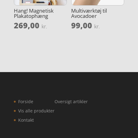
Hang! Magnetisk
Multiværktøj til
Plakatophæng
Avocadoer
269,00
99,00
kr.
kr.
Forside
Oversigt artikler
Vis alle produkter
Kontakt