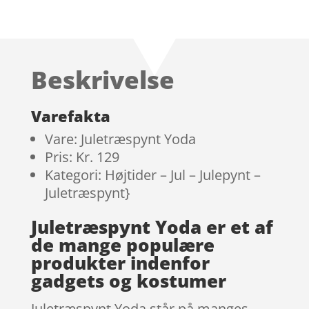
Bedømt
som
3.6
ud
af 5
Beskrivelse
baseret
på
kundebe
Varefakta
dømmel
Vare: Juletræspynt Yoda
ser
Pris: Kr. 129
Kategori: Højtider – Jul – Julepynt –
Juletræspynt}
Juletræspynt Yoda er et af
de mange populære
produkter indenfor
gadgets og kostumer
Juletræspynt Yoda står på manges