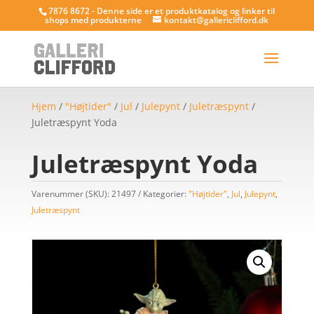
7876 8672 - Denne side er et produktkatalog og linker til
shops med produkterne
kontakt@gallericlifford.dk
Hjem
/
"Højtider"
/
Jul
/
Julepynt
/
Juletræspynt
/
Juletræspynt Yoda
Juletræspynt Yoda
Varenummer (SKU):
21497
Kategorier:
"Højtider"
,
Jul
,
Julepynt
,
Juletræspynt