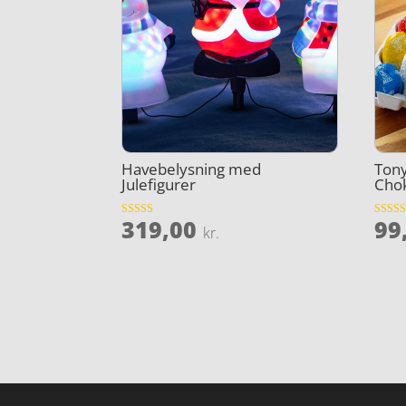
Havebelysning med
Tony
Julefigurer
Cho
319,00
99
Vurderet
Vurder
kr.
4.7
4.2
ud af 5
ud af 5