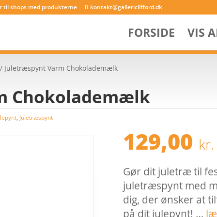
er til shops med produkterne
kontakt@gallericlifford.dk
FORSIDE
VIS 
/ Juletræspynt Varm Chokolademælk
rm Chokolademælk
ulepynt
,
Juletræspynt
129,00
kr.
Gør dit juletræ til 
juletræspynt med ma
dig, der ønsker at ti
på dit julepynt! …
læ