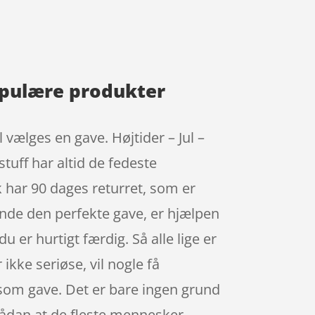
opulære produkter
vælges en gave. Højtider – Jul –
tuff har altid de fedeste
 har 90 dages returret, som er
nde den perfekte gave, er hjælpen
er hurtigt færdig. Så alle lige er
ke seriøse, vil nogle få
 som gave. Det er bare ingen grund
 sådan at de fleste mennesker