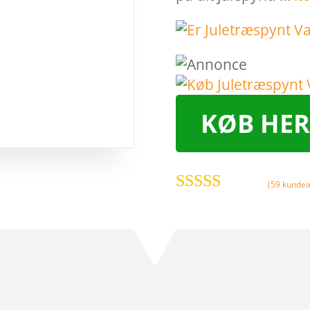
KØB HER
(
59
kundea
Bedømt
som
4
ud
af 5
baseret på
kundebed
ømmelser