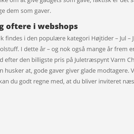
age dem som gaver.
g oftere i webshops
indes i den populære kategori Højtider – Jul – J
stuff. I dette år – og nok også mange år frem er
d efter den billigste pris på Juletræspynt Varm C
an husker at, gode gaver giver glade modtagere. 
 du godt regne med, at du bliver inviteret næs