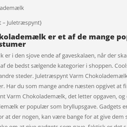
olademælk
nt – Juletræspynt}
kolademælk er et af de mange p
ostumer
r i den sjove ende af gaveskalaen, når der skal 
 af de bedst sælgende kategorier i shoppen. Cools
r andre steder. Juletræspynt Varm Chokolademælk
r. Har du som mange andre næsten opgivet at fi
nt Varm Chokolademælk, det letter opgaven, og du 
mælk er populær som bryllupsgave. Gadgets er ik
for at der nogen, kan være bange for at give dem
 tanke om at give gadgets som gave, faktisk er det