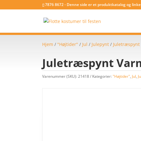
7876 8672 - Denne side er et produktkatalog og link
Hjem
/
"Højtider"
/
Jul
/
Julepynt
/
Juletræspynt
Juletræspynt Va
Varenummer (SKU):
21418
Kategorier:
"Højtider"
,
Jul
,
J