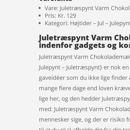
Vare: Juletræspynt Varm Chok
Pris: Kr. 129
Kategori: Højtider – Jul – Julepy
Juletræspynt Varm Cho
indenfor gadgets og k
Juletræspynt Varm Chokolademælk e
Julepynt – Juletræspynt} er nok en
gaveidéer som du ikke lige finde
mange flere dage end loven kræve
lige her, og den hedder Juletræspy
med: Juletræspynt Varm Chokolade
mennesker sige, og der er risiko 
til at du skal afholde dig fra din