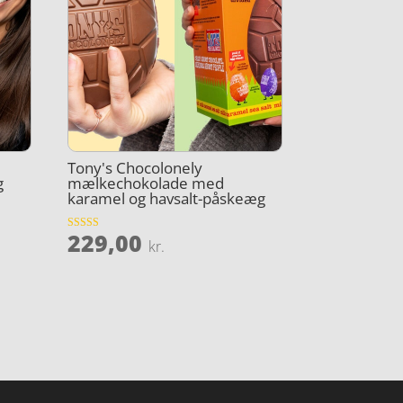
Tony's Chocolonely
g
mælkechokolade med
karamel og havsalt-påskeæg
229,00
Vurderet
kr.
4.7
ud af 5