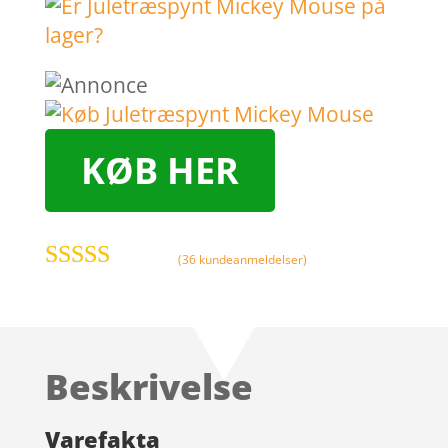
KØB HER
(
36
kundeanmeldelser)
Bedømt
som
4.4
ud
af 5 baseret
på
Beskrivelse
kundebedø
mmelser
Varefakta