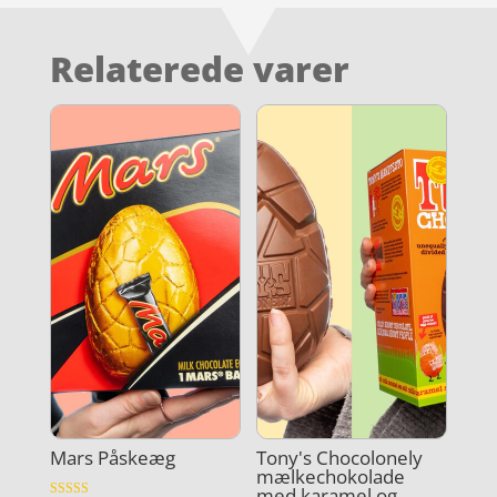
Relaterede varer
Mars Påskeæg
Tony's Chocolonely
mælkechokolade
med karamel og