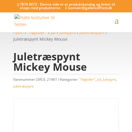
7876 8672 - Denne side er et produktkatalog og linker til
shops med produkterne
kontakt@gallericlifford.dk
Hjem
/
"Højtider"
/
Jul
/
Julepynt
/
Juletræspynt
/
Juletræspynt Mickey Mouse
Juletræspynt
Mickey Mouse
Varenummer (SKU):
21461
Kategorier:
"Højtider"
,
Jul
,
Julepynt
,
Juletræspynt