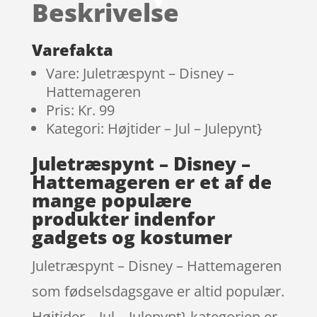
Beskrivelse
på
kundebedø
mmelser
Varefakta
Vare: Juletræspynt – Disney –
Hattemageren
Pris: Kr. 99
Kategori: Højtider – Jul – Julepynt}
Juletræspynt – Disney –
Hattemageren er et af de
mange populære
produkter indenfor
gadgets og kostumer
Juletræspynt – Disney – Hattemageren
som fødselsdagsgave er altid populær.
Højtider – Jul – Julepynt} kategorien er