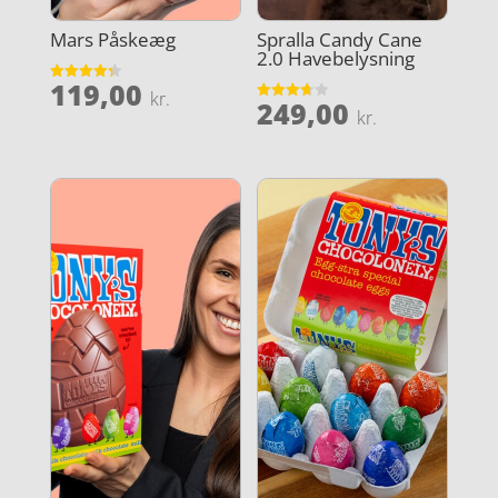
Mars Påskeæg
Spralla Candy Cane
2.0 Havebelysning
119,00
Vurderet
kr.
249,00
4.3
Vurderet
kr.
ud af 5
3.7
ud af 5