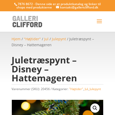
7876 8672 - Denne side er et produktkatalog og linker til
shops med produkterne
kontakt@gallericlifford.dk
Hjem
/
"Højtider"
/
Jul
/
Julepynt
/ Juletræspynt –
Disney – Hattemageren
Juletræspynt –
Disney –
Hattemageren
Varenummer (SKU):
20456
Kategorier:
"Højtider"
,
Jul
,
Julepynt