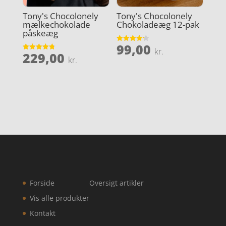
Tony's Chocolonely
Tony's Chocolonely
mælkechokolade
Chokoladeæg 12-pak
påskeæg
99,00
Vurderet
kr.
229,00
4.2
Vurderet
kr.
ud af 5
4.8
ud af 5
Forside
Oversigt artikler
Vis alle produkter
Kontakt