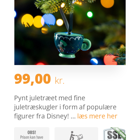
99,00
kr.
Pynt juletræet med fine
juletræskugler i form af populære
figurer fra Disney! …
læs mere her