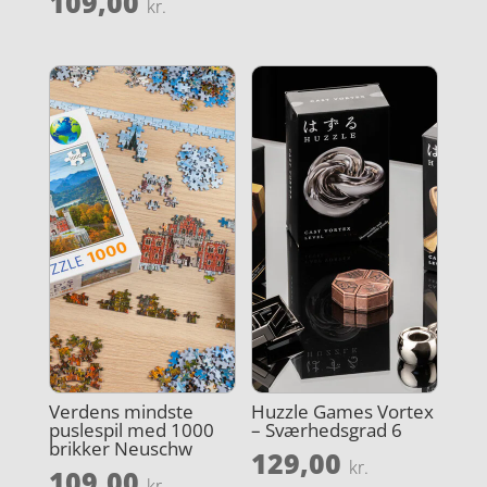
109,00
kr.
Verdens mindste
Huzzle Games Vortex
puslespil med 1000
– Sværhedsgrad 6
brikker Neuschw
129,00
kr.
109,00
kr.