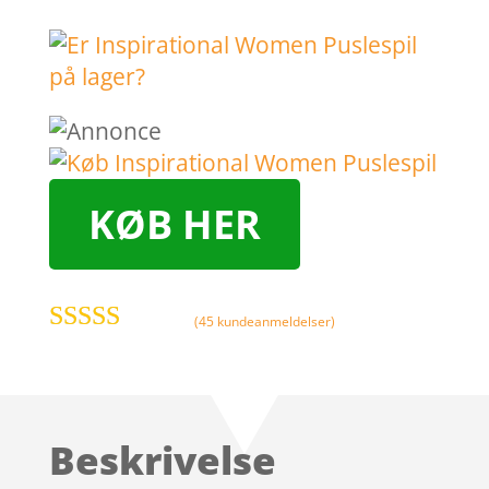
KØB HER
(
45
kundeanmeldelser)
Bedømt
som
4.5
ud
af 5 baseret
på
Beskrivelse
kundebedø
mmelser