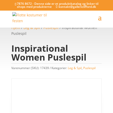
7876 8672 - Denne side er et produktkatalog og linker til
shops med produkterne
kontakt@gallericlifford.dk
Hjem
/
Leg & Spil
/
Puslespil
/ Inspirational Women
Puslespil
Inspirational
Women Puslespil
Varenummer (SKU):
17439
Kategorier:
Leg & Spil
,
Puslespil