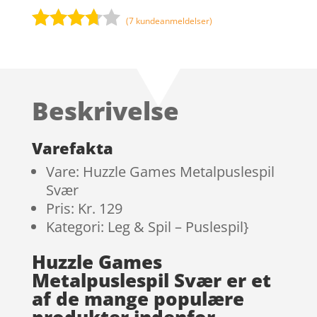
(
7
kundeanmeldelser)
Bedømt
som
3.6
ud
af 5
Beskrivelse
baseret
på
kundebe
Varefakta
dømmel
Vare: Huzzle Games Metalpuslespil
ser
Svær
Pris: Kr. 129
Kategori: Leg & Spil – Puslespil}
Huzzle Games
Metalpuslespil Svær er et
af de mange populære
produkter indenfor