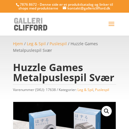
7876 8672 - Denne side er et produktkatalog og linker til
shops med produkterne
kontakt@gallericlifford.dk
Hjem
/
Leg & Spil
/
Puslespil
/ Huzzle Games
Metalpuslespil Svær
Huzzle Games
Metalpuslespil Svær
Varenummer (SKU):
17638
Kategorier:
Leg & Spil
,
Puslespil