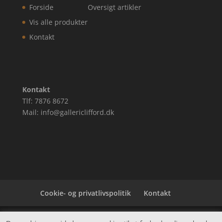
Forside
Oversigt artikler
Vis alle produkter
Kontakt
Kontakt
Tlf: 7876 8672
Mail: info@gallericlifford.dk
Cookie- og privatlivspolitik
Kontakt
Denne hjemmeside samler et bredt udvalg af