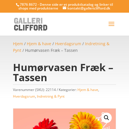
7876 8672 - Denne side er et produktkatalog og linker til
shops med produkterne
kontakt@gallericlifford.dk
Hjem
/
Hjem & have
/
Hverdagsrum
/
Indretning &
Pynt
/ Humørvasen Fræk – Tassen
Humørvasen Fræk –
Tassen
Varenummer (SKU):
22114
Kategorier:
Hjem & have
,
Hverdagsrum
,
Indretning & Pynt