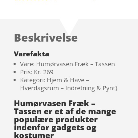
Bedømt
som
4.5
ud af 5
baseret
Beskrivelse
på
kundebedø
mmelser
Varefakta
Vare: Humørvasen Fræk – Tassen
Pris: Kr. 269
Kategori: Hjem & Have –
Hverdagsrum – Indretning & Pynt}
Humørvasen Fræk –
Tassen er et af de mange
populære produkter
indenfor gadgets og
kostumer