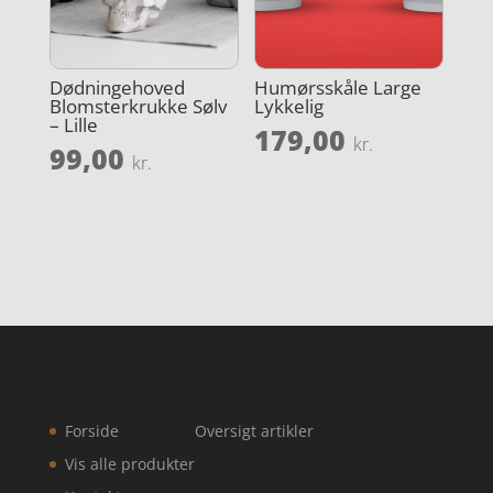
Dødningehoved
Humørsskåle Large
Blomsterkrukke Sølv
Lykkelig
– Lille
179,00
kr.
99,00
kr.
Forside
Oversigt artikler
Vis alle produkter