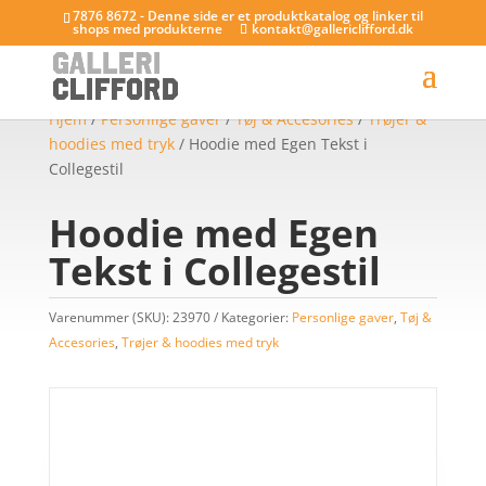
7876 8672 - Denne side er et produktkatalog og linker til
shops med produkterne
kontakt@gallericlifford.dk
Hjem
/
Personlige gaver
/
Tøj & Accesories
/
Trøjer &
hoodies med tryk
/ Hoodie med Egen Tekst i
Collegestil
Hoodie med Egen
Tekst i Collegestil
Varenummer (SKU):
23970
Kategorier:
Personlige gaver
,
Tøj &
Accesories
,
Trøjer & hoodies med tryk