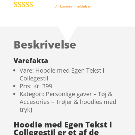
(
71
kundeanmeldelser)
Bedømt
som
4.6
ud
af 5 baseret
på
Beskrivelse
kundebedø
mmelser
Varefakta
Vare: Hoodie med Egen Tekst i
Collegestil
Pris: Kr. 399
Kategori: Personlige gaver – Tøj &
Accesories – Trøjer & hoodies med
tryk}
Hoodie med Egen Tekst i
Collegestil er et af de