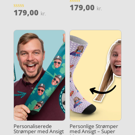
179,00
Vurderet
kr.
179,00
3.6
Vurderet
kr.
ud af 5
4
ud af 5
Personaliserede
Personlige Strømper
Strømper med Ansigt
med Ansigt – Super