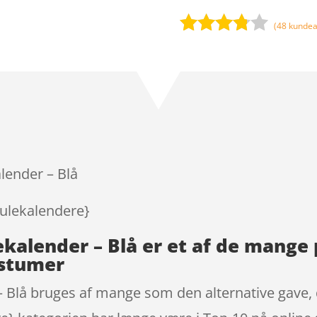
(
48
kundea
Bedømt
som
3.7
ud
af 5
baseret
på
kundebed
ømmels
lender – Blå
er
julekalendere}
kalender – Blå er et af de mange
ostumer
Blå bruges af mange som den alternative gave, d