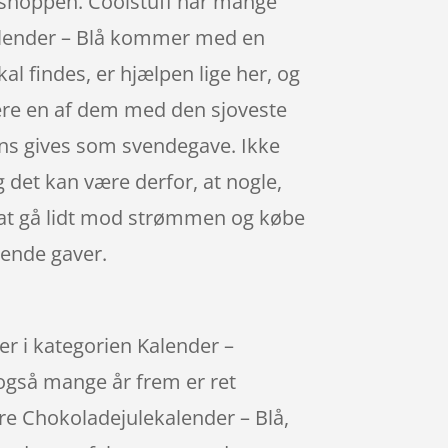
 shoppen. Coolstuff har mange
kalender – Blå kommer med en
al findes, er hjælpen lige her, og
ære en af dem med den sjoveste
ens gives som svendegave. Ikke
 det kan være derfor, at nogle,
ra at gå lidt mod strømmen og købe
gende gaver.
r i kategorien Kalender –
 også mange år frem er ret
ure Chokoladejulekalender – Blå,