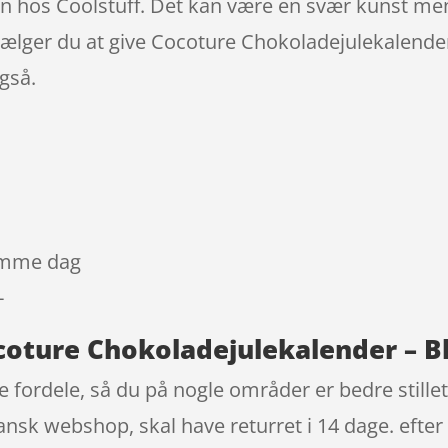
sen hos Coolstuff. Det kan være en svær kunst me
Vælger du at give Cocoture Chokoladejulekalender
også.
samme dag
-
coture Chokoladejulekalender – Bl
e fordele, så du på nogle områder er bedre stillet
ansk webshop, skal have returret i 14 dage. efter 