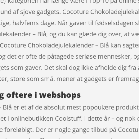
e} kategorien har længe være i Top-10 på online
rund af sjove gadgets. Cocoture Chokoladejule
gtige, halvfems dage. Når gaven til fødselsdagen sk
ekalender – Blå, og du kan glæde dig over, at v
: Cocoture Chokoladejulekalender – Blå kan sagt
 og det er ofte de påtagede seriøse mennesker, og
dgets som gaver. Det skal dog ikke afholde dig f
er, store som små, mener at gadgets er fremra
g oftere i webshops
Blå er et af de absolut mest popoulære produkte
 i onlinebutikken Coolstuff. I dette år – og nok
e foreløbigt. Der er nogle gange tilbud på Cocot