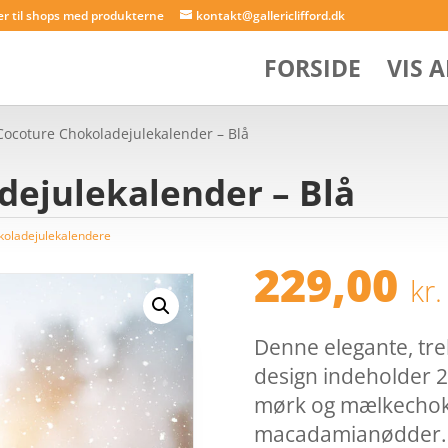
er til shops med produkterne
kontakt@gallericlifford.dk
FORSIDE
VIS 
Cocoture Chokoladejulekalender – Blå
dejulekalender – Blå
koladejulekalendere
229,00
kr.
Denne elegante, tr
design indeholder 
mørk og mælkechokol
macadamianødder. Pe