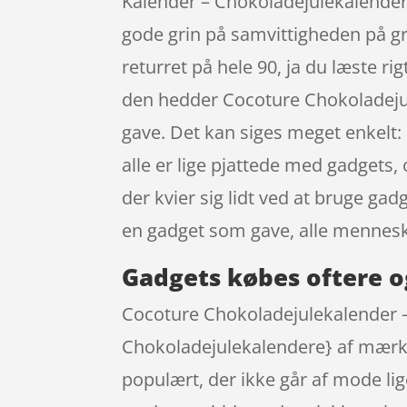
Kalender – Chokoladejulekalender
gode grin på samvittigheden på g
returret på hele 90, ja du læste ri
den hedder Cocoture Chokoladejul
gave. Det kan siges meget enkelt
alle er lige pjattede med gadgets,
der kvier sig lidt ved at bruge ga
en gadget som gave, alle mennesk
Gadgets købes oftere o
Cocoture Chokoladejulekalender – 
Chokoladejulekalendere} af mærket
populært, der ikke går af mode lig