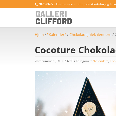
7876 8672 - Denne side er et produktkatalog og link
Hjem
/
"Kalender"
/
Chokoladejulekalendere
/ 
Cocoture Chokola
Varenummer (SKU):
23250
Kategorier:
"Kalender"
,
Cho