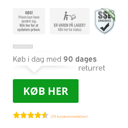
KØB HER
(
59
kundeanmeldelser)
Bedømt