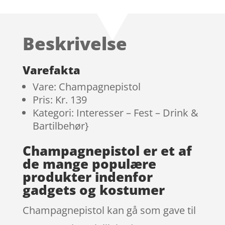
som
4.4
ud af 5
baseret
Beskrivelse
på
kundebedø
mmelser
Varefakta
Vare: Champagnepistol
Pris: Kr. 139
Kategori: Interesser – Fest – Drink &
Bartilbehør}
Champagnepistol er et af
de mange populære
produkter indenfor
gadgets og kostumer
Champagnepistol kan gå som gave til