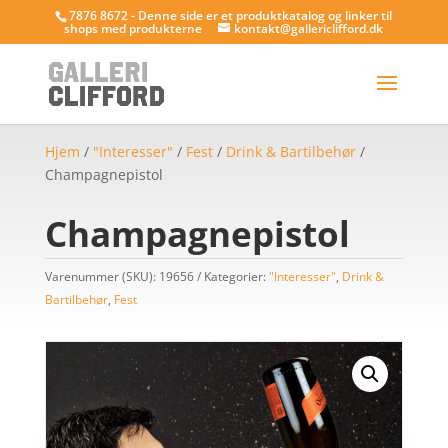
7876 8672 - Denne side er et produktkatalog og linker til
shops med produkterne
kontakt@gallericlifford.dk
Hjem
/
"Interesser"
/
Fest
/
Drink & Bartilbehør
/
Champagnepistol
Champagnepistol
Varenummer (SKU):
19656
Kategorier:
"Interesser"
,
Drink &
Bartilbehør
,
Fest