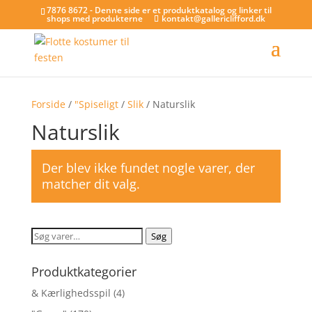
7876 8672 - Denne side er et produktkatalog og linker til
shops med produkterne
kontakt@gallericlifford.dk
Forside
/
"Spiseligt
/
Slik
/ Naturslik
Naturslik
Der blev ikke fundet nogle varer, der
matcher dit valg.
Søg
Søg
efter:
Produktkategorier
& Kærlighedsspil
(4)