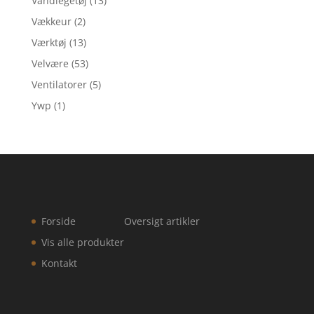
Vandlegetøj
(13)
Vækkeur
(2)
Værktøj
(13)
Velvære
(53)
Ventilatorer
(5)
Ywp
(1)
Forside
Oversigt artikler
Vis alle produkter
Kontakt