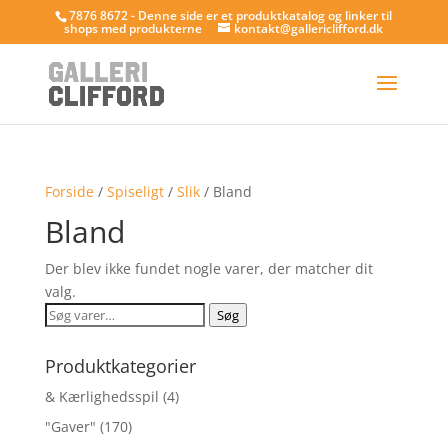
7876 8672 - Denne side er et produktkatalog og linker til
shops med produkterne
kontakt@gallericlifford.dk
Forside
/
Spiseligt
/
Slik
/ Bland
Bland
Der blev ikke fundet nogle varer, der matcher dit
valg.
Søg
Søg
efter:
Produktkategorier
& Kærlighedsspil
(4)
"Gaver"
(170)