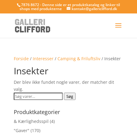
7876 8672 - Denne side er et produktkatalog og linker til
shops med produkterne
kontakt@gallericlifford.dk
Forside
/
Interesser
/
Camping & Friluftsliv
/ Insekter
Insekter
Der blev ikke fundet nogle varer, der matcher dit
valg.
Søg
Søg
efter:
Produktkategorier
& Kærlighedsspil
(4)
"Gaver"
(170)