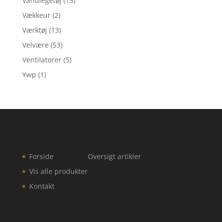
Vandlegetøj
(13)
Vækkeur
(2)
Værktøj
(13)
Velvære
(53)
Ventilatorer
(5)
Ywp
(1)
Forside
Oversigt artikler
Vis alle produkter
Kontakt