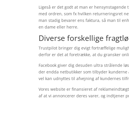
Ligeså er det godt at man er hensynstagende t
med ordren, som fx hvilken returneringsret ne
man stadig bevarer ens faktura, så man til enh
en dame eller herre.
Diverse forskellige fragtl
Trustpilot bringer dig evigt fortræffelige mu
derfor er det at foretrække, at du gransker 
Facebook giver dig desuden ultra strålende løsn
der endda netbutikker som tilbyder kunderne a
vel kan udnyttes til afvejning af kundernes til
Vores website er finansieret af reklameindtægt
af at vi annoncerer deres varer, og indtjener p