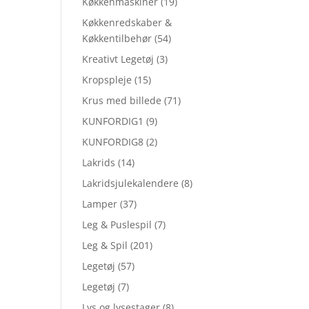
Køkkenmaskiner
(19)
Køkkenredskaber &
Køkkentilbehør
(54)
Kreativt Legetøj
(3)
Kropspleje
(15)
Krus med billede
(71)
KUNFORDIG1
(9)
KUNFORDIG8
(2)
Lakrids
(14)
Lakridsjulekalendere
(8)
Lamper
(37)
Leg & Puslespil
(7)
Leg & Spil
(201)
Legetøj
(57)
Legetøj
(7)
Lys og lysestager
(8)