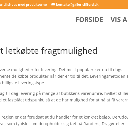
er til shops med produkterne
kontakt@gallericlifford.dk
FORSIDE
VIS 
 letkøbte fragtmulighed
iverse muligheder for levering. Det mest populære er nu til dags
ente de købte produkter når der er tid til det. Leveringsmetoden e
illigste leveringstype.
 dag-til-dag levering på mange af butikkens varenumre, hvilket stille
d et fastslået tidspunkt, så at de har mulighed for at nå at få varer
 i reglen er det forudsat at du handler for et konkret beløb. Derudo
ave, som typisk – om du opholder sig tæt på Randers, Dragør eller