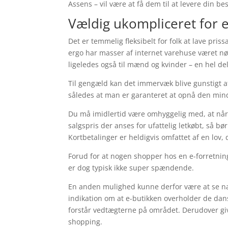
Assens – vil være at få dem til at levere din bes
Vældig ukompliceret for 
Det er temmelig fleksibelt for folk at lave pri
ergo har masser af internet varehuse været nød
ligeledes også til mænd og kvinder – en hel de
Til gengæld kan det immervæk blive gunstigt at
således at man er garanteret at opnå den minds
Du må imidlertid være omhyggelig med, at når e
salgspris der anses for ufattelig letkøbt, så 
Kortbetalinger er heldigvis omfattet af en lov
Forud for at nogen shopper hos en e-forretning 
er dog typisk ikke super spændende.
En anden mulighed kunne derfor være at se næ
indikation om at e-butikken overholder de dans
forstår vedtægterne på området. Derudover giv
shopping.