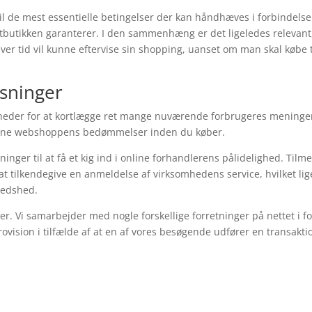
il de mest essentielle betingelser der kan håndhæves i forbindelse
tbutikken garanterer. I den sammenhæng er det ligeledes relevant,
ver tid vil kunne eftervise sin shopping, uanset om man skal købe t
øsninger
ligheder for at kortlægge ret mange nuværende forbrugeres meninge
online webshoppens bedømmelser inden du køber.
inger til at få et kig ind i online forhandlerens pålidelighed. Tilm
t tilkendegive en anmeldelse af virksomhedens service, hvilket lig
fredshed.
er. Vi samarbejder med nogle forskellige forretninger på nettet i f
rovision i tilfælde af at en af vores besøgende udfører en transakti