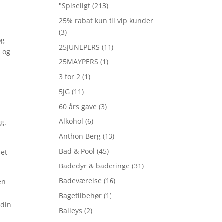
"Spiseligt
(213)
25% rabat kun til vip kunder
(3)
og
25JUNEPERS
(11)
, og
25MAYPERS
(1)
3 for 2
(1)
5jG
(11)
60 års gave
(3)
Alkohol
(6)
g.
Anthon Berg
(13)
Bad & Pool
(45)
det
Badedyr & baderinge
(31)
Badeværelse
(16)
en
Bagetilbehør
(1)
 din
Baileys
(2)