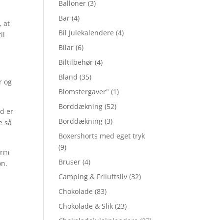
Balloner
(3)
Bar
(4)
 at
Bil Julekalendere
(4)
il
Bilar
(6)
Biltilbehør
(4)
Bland
(35)
r og
Blomstergaver"
(1)
Borddækning
(52)
ed er
Borddækning
(3)
e så
Boxershorts med eget tryk
(9)
orm
Bruser
(4)
on.
Camping & Friluftsliv
(32)
Chokolade
(83)
Chokolade & Slik
(23)