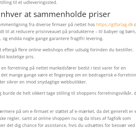
tilling til et udleveringssted.
enhver at sammenholde priser
ssammenligning fra diverse firmaer på nettet hos
https://gtforlag.dk
t til at reducere prisniveauet på produkterne – til babyer og børn
l, og endda nogle gange garantere fragtfri levering.
 eftergå flere online webshops efter udsalg forinden du bestiller,
t kostelige pris.
n forretning på nettet markedsfører bedst i test varer for en
bør det mange gange være et fingerpeg om en bedragerisk e-forretnin
, der sikrer en imod snydagtige webbutikker.
burde de helt sikkert tage stilling til shoppens forretningsvilkår, 
rmere på om e-firmaet er støttet af e-mærket, da det generelt er 
ke regler, samt at online shoppen nu og da tilses af fagfolk som
er det dig chance for assistance, hvis du udsættes for besvær ved