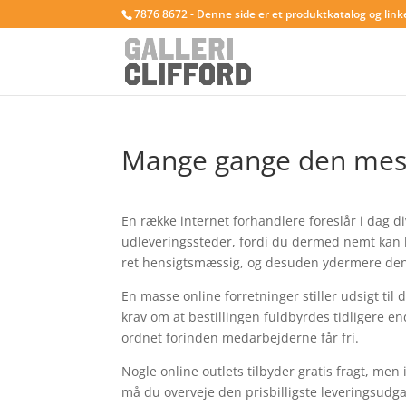
7876 8672 - Denne side er et produktkatalog og link
Mange gange den mest
En række internet forhandlere foreslår i dag d
udleveringssteder, fordi du dermed nemt kan h
ret hensigtsmæssig, og desuden ydermere den b
En masse online forretninger stiller udsigt til
krav om at bestillingen fuldbyrdes tidligere en
ordnet forinden medarbejderne får fri.
Nogle online outlets tilbyder gratis fragt, men
må du overveje den prisbilligste leveringsudg