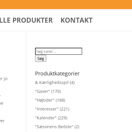
ALLE PRODUKTER
KONTAKT
Søg
efter:
Søg
Produktkategorier
r jo
& Kærlighedsspil
(4)
"Gaver"
(170)
r
"Højtider"
(188)
ne
"Interesser"
(221)
"Kalender"
(229)
ver
"Sæsonens Bedste"
(2)