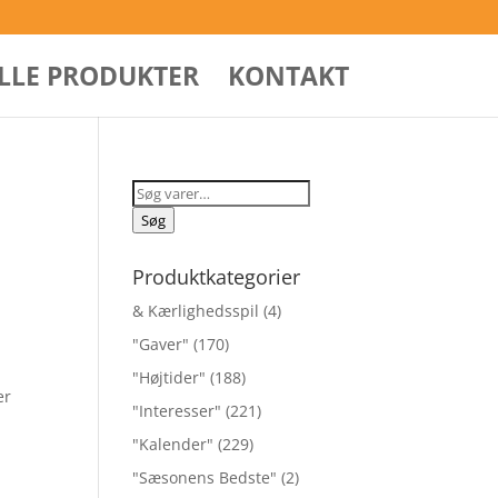
ALLE PRODUKTER
KONTAKT
Søg
efter:
Søg
Produktkategorier
& Kærlighedsspil
(4)
"Gaver"
(170)
"Højtider"
(188)
er
"Interesser"
(221)
g
"Kalender"
(229)
"Sæsonens Bedste"
(2)