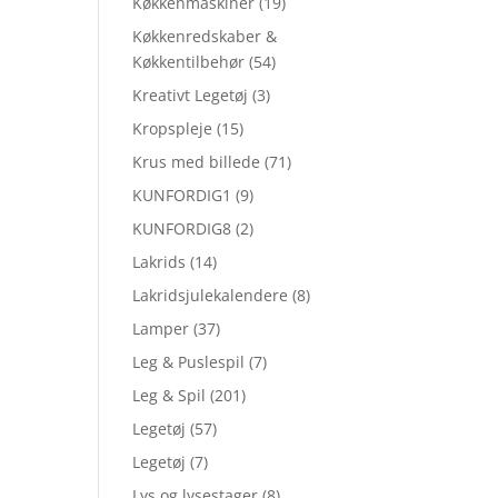
Køkkenmaskiner
(19)
Køkkenredskaber &
Køkkentilbehør
(54)
Kreativt Legetøj
(3)
Kropspleje
(15)
Krus med billede
(71)
KUNFORDIG1
(9)
KUNFORDIG8
(2)
Lakrids
(14)
Lakridsjulekalendere
(8)
Lamper
(37)
Leg & Puslespil
(7)
Leg & Spil
(201)
Legetøj
(57)
Legetøj
(7)
Lys og lysestager
(8)