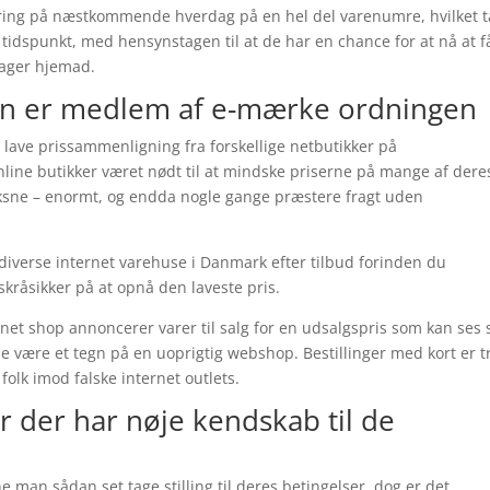
ring på næstkommende hverdag på en hel del varenumre, hvilket t
 tidspunkt, med hensynstagen til at de har en chance for at nå at f
rager hjemad.
ren er medlem af e-mærke ordningen
t lave prissammenligning fra forskellige netbutikker på
nline butikker været nødt til at mindske priserne på mange af dere
 voksne – enormt, og endda nogle gange præstere fragt uden
e diverse internet varehuse i Danmark efter tilbud forinden du
skråsikker på at opnå den laveste pris.
ernet shop annoncerer varer til salg for en udsalgspris som kan ses
lde være et tegn på en uoprigtig webshop. Bestillinger med kort er t
 folk imod falske internet outlets.
er der har nøje kendskab til de
 man sådan set tage stilling til deres betingelser, dog er det