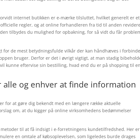
vidt internet butikken er e-mærke tilsluttet, hvilket generelt er et
fficielle regler, og at online forhandleren fra tid til anden revider
en tilbydes du mulighed for opbakning, for så vidt du får proble
vagt for de mest betydningsfulde vilkår der kan håndhæves i forbind
pen bruger. Derfor er det i øvrigt vigtigt, at man stadig bibehold
il kunne eftervise sin bestilling, hvad end du er på shopping til e
r alle og enhver at finde information
r for at gøre dig bekendt med en længere række aktuelle
 forslag om, at du kigger på online virksomhedens bedømmelser
 metoder til at få indsigt i e-forretningens kundetilfredshed. Her e
ormulere en omtale af købsoplevelsen, som ligeledes burde drages