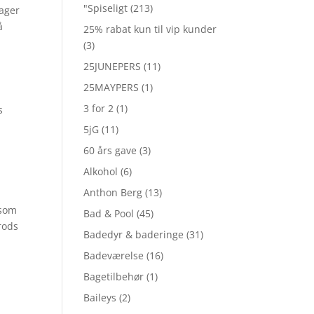
"Spiseligt
(213)
ager
å
25% rabat kun til vip kunder
(3)
25JUNEPERS
(11)
25MAYPERS
(1)
3 for 2
(1)
s
5jG
(11)
60 års gave
(3)
Alkohol
(6)
Anthon Berg
(13)
 som
Bad & Pool
(45)
rods
Badedyr & baderinge
(31)
Badeværelse
(16)
Bagetilbehør
(1)
Baileys
(2)