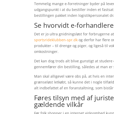
Temmelig mange e-forretninger byder på leve
udgangspunkt i at du bestiller inden et fastsat
bestillingen pakket inden logistikpersonalet d
Se hvorvidt e-forhandle
Det er jo ultra gnidningsløst for forbrugerne a
sportsrideklubben-spr.dk
og derfor har flere o
produkter – til drenge og piger, og ligeså til
omkostninger.
Det kan dog trods alt blive gunstigt at studer
gennemfører din bestilling, således at man er 
Man skal alligevel være obs på, at hvis en int
grænseløst letkøbt, så kunne det i nogle tilfæ
alt indbefattet af en foranstaltning, som bistår
Føres tilsyn med af jurist
gældende vilkår
Før folk shopper i en internet virksomhed kunne