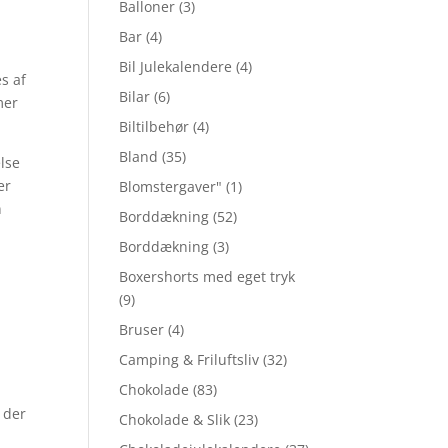
Balloner
(3)
Bar
(4)
Bil Julekalendere
(4)
es af
Bilar
(6)
mer
Biltilbehør
(4)
Bland
(35)
else
er
Blomstergaver"
(1)
n
Borddækning
(52)
Borddækning
(3)
Boxershorts med eget tryk
(9)
Bruser
(4)
Camping & Friluftsliv
(32)
Chokolade
(83)
r der
Chokolade & Slik
(23)