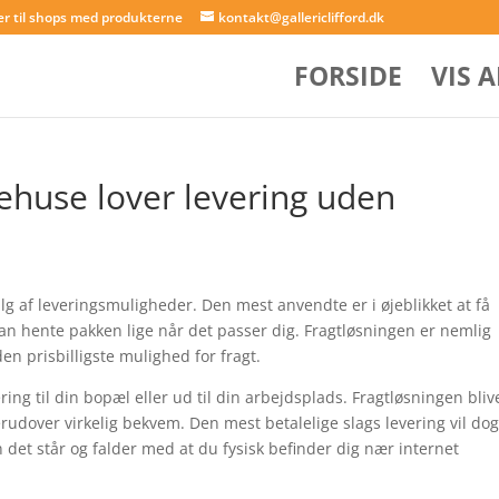
er til shops med produkterne
kontakt@gallericlifford.dk
FORSIDE
VIS 
rehuse lover levering uden
alg af leveringsmuligheder. Den mest anvendte er i øjeblikket at få
an hente pakken lige når det passer dig. Fragtløsningen er nemlig
n prisbilligste mulighed for fragt.
ering til din bopæl eller ud til din arbejdsplads. Fragtløsningen bliv
udover virkelig bekvem. Den mest betalelige slags levering vil do
n det står og falder med at du fysisk befinder dig nær internet