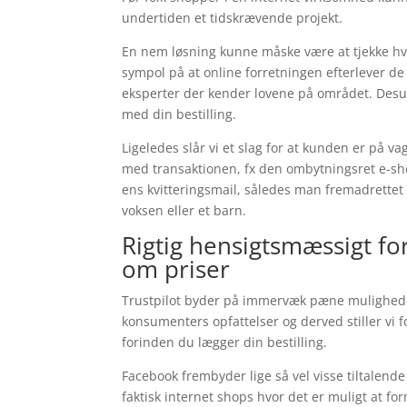
undertiden et tidskrævende projekt.
En nem løsning kunne måske være at tjekke hvor
sympol på at online forretningen efterlever de o
eksperter der kender lovene på området. Desud
med din bestilling.
Ligeledes slår vi et slag for at kunden er på 
med transaktionen, fx den ombytningsret e-shop
ens kvitteringsmail, således man fremadrettet v
voksen eller et barn.
Rigtig hensigtsmæssigt fo
om priser
Trustpilot byder på immervæk pæne mulighede
konsumenters opfattelser og derved stiller vi
forinden du lægger din bestilling.
Facebook frembyder lige så vel visse tiltalende
faktisk internet shops hvor det er muligt at f