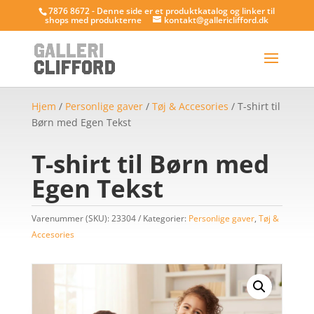
7876 8672 - Denne side er et produktkatalog og linker til
shops med produkterne
kontakt@gallericlifford.dk
Hjem
/
Personlige gaver
/
Tøj & Accesories
/ T-shirt til
Børn med Egen Tekst
T-shirt til Børn med
Egen Tekst
Varenummer (SKU):
23304
Kategorier:
Personlige gaver
,
Tøj &
Accesories