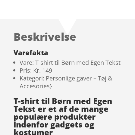
Bedømt
som
4.3
ud af 5
baseret
Beskrivelse
på
kundebedø
mmelser
Varefakta
Vare: T-shirt til Børn med Egen Tekst
Pris: Kr. 149
Kategori: Personlige gaver – Tøj &
Accesories}
T-shirt til Børn med Egen
Tekst er et af de mange
populære produkter
indenfor gadgets og
kostumer