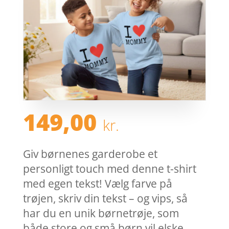
149,00
kr.
Giv børnenes garderobe et
personligt touch med denne t-shirt
med egen tekst! Vælg farve på
trøjen, skriv din tekst – og vips, så
har du en unik børnetrøje, som
både store og små børn vil elske. …