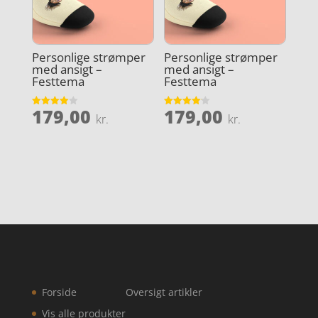
Personlige strømper
Personlige strømper
med ansigt –
med ansigt –
Festtema
Festtema
179,00
179,00
Vurderet
Vurderet
kr.
kr.
4
4.1
ud af 5
ud af 5
Forside
Oversigt artikler
Vis alle produkter