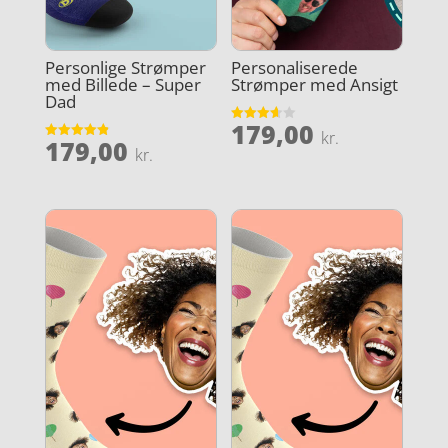
Personlige Strømper
Personaliserede
med Billede – Super
Strømper med Ansigt
Dad
179,00
Vurderet
kr.
179,00
3.6
Vurderet
kr.
ud af 5
4.9
ud af 5