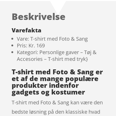
3.7
ud
af 5
Beskrivelse
baseret
på
kundebed
Varefakta
ømmels
Vare: T-shirt med Foto & Sang
er
Pris: Kr. 169
Kategori: Personlige gaver – Tøj &
Accesories – T-shirt med tryk}
T-shirt med Foto & Sang er
et af de mange populære
produkter indenfor
gadgets og kostumer
T-shirt med Foto & Sang kan være den
bedste løsning på den klassiske hvad