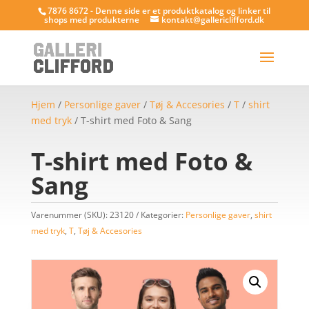
7876 8672 - Denne side er et produktkatalog og linker til
shops med produkterne
kontakt@gallericlifford.dk
Hjem
/
Personlige gaver
/
Tøj & Accesories
/
T
/
shirt
med tryk
/ T-shirt med Foto & Sang
T-shirt med Foto &
Sang
Varenummer (SKU):
23120
Kategorier:
Personlige gaver
,
shirt
med tryk
,
T
,
Tøj & Accesories