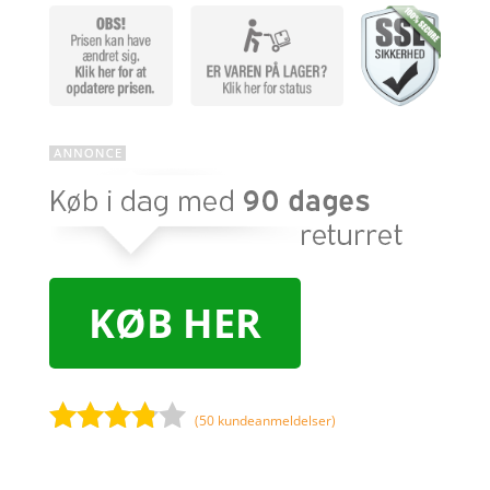
KØB HER
(
50
kundeanmeldelser)
Bedømt
som