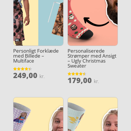
Personligt Forklæde
Personaliserede
med Billede –
Strømper med Ansigt
Multiface
– Ugly Christmas
Sweater
249,00
Vurderet
kr.
179,00
4.4
Vurderet
kr.
ud af 5
4.5
ud af 5