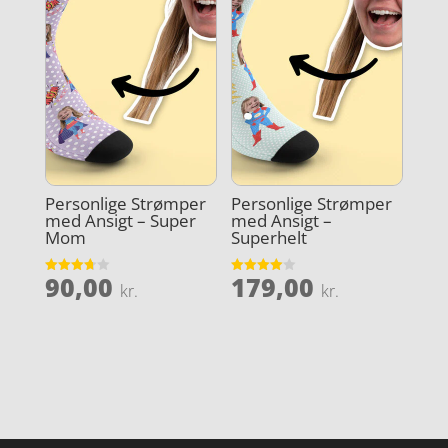
Personlige Strømper
Personlige Strømper
med Ansigt – Super
med Ansigt –
Mom
Superhelt
90,00
179,00
Vurderet
Vurderet
kr.
kr.
3.7
4
ud af 5
ud af 5