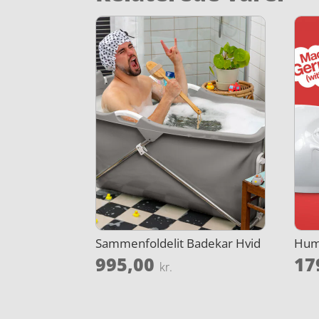
Sammenfoldelit Badekar Hvid
Humø
995,00
17
kr.