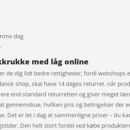
samme dag
-
ikkrukke med låg online
r de dig lidt bedre rettigheder, fordi webshops e
dansk shop, skal have 14 dages returret. når prod
ere end standard returretten og giver meget læn
t at gennemskue, hvilken pris og betingelser der 
ne. Det er let i dag at sammenligne priser – du ka
tider. Den helt stort fordel ved købe produkterne