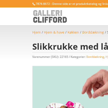
7876 8672 - Denne side er et produktkatalog og link
Hjem
/
Hjem & have
/
Køkken
/
Borddækning
/ 
Slikkrukke med l
Varenummer (SKU):
22165
Kategorier:
Borddækning
,
H