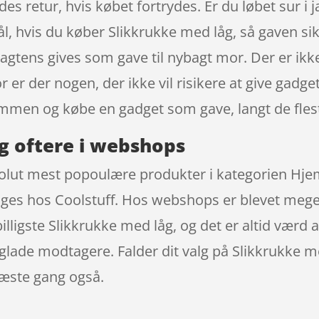
s retur, hvis købet fortrydes. Er du løbet sur i 
ål, hvis du køber Slikkrukke med låg, så gaven si
sagtens gives som gave til nybagt mor. Der er ikke
 er der nogen, der ikke vil risikere at give gadge
ømmen og købe en gadget som gave, langt de fleste
g oftere i webshops
bsolut mest popoulære produkter i kategorien Hj
es hos Coolstuff. Hos webshops er blevet meget
ligste Slikkrukke med låg, og det er altid værd a
r glade modtagere. Falder dit valg på Slikkrukke 
næste gang også.