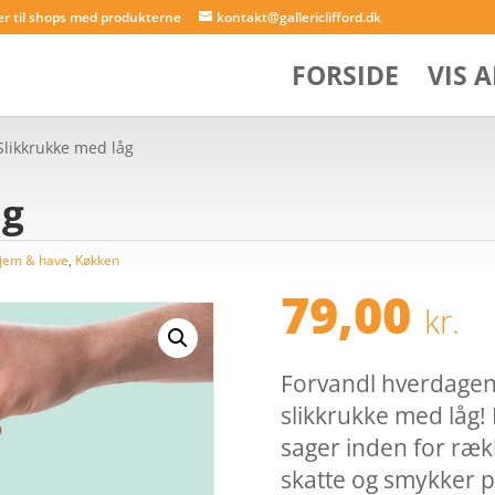
er til shops med produkterne
kontakt@gallericlifford.dk
FORSIDE
VIS 
Slikkrukke med låg
åg
jem & have
,
Køkken
79,00
kr.
Forvandl hverdagen 
slikkrukke med låg! 
sager inden for ræk
skatte og smykker p