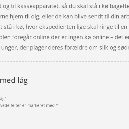
t og til kasseapparatet, så du skal stå i kø bagefte
jem til dig, eller de kan blive sendt til din ar
at stå i kø, hvor ekspedienten lige skal ringe til e
ndlen foregår online der er ingen kø online – det er
 unger, der plager deres forældre om slik og sød
 med låg
låg”
vede felter er markeret med
*