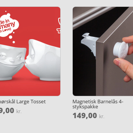
rskål Large Tosset
Magnetisk Barnelås 4-
stykspakke
9,00
kr.
149,00
kr.