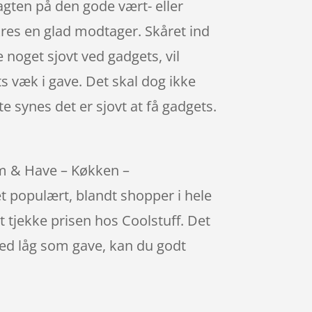
jagten på den gode vært- eller
kres en glad modtager. Skåret ind
 noget sjovt ved gadgets, vil
ts væk i gave. Det skal dog ikke
 synes det er sjovt at få gadgets.
em & Have – Køkken –
 populært, blandt shopper i hele
t tjekke prisen hos Coolstuff. Det
med låg som gave, kan du godt