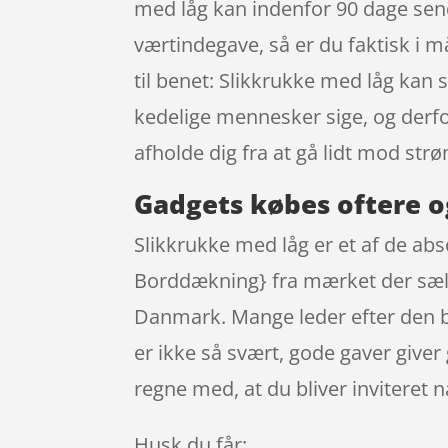
med låg kan indenfor 90 dage sende
værtindegave, så er du faktisk i m
til benet: Slikkrukke med låg kan 
kedelige mennesker sige, og derfor
afholde dig fra at gå lidt mod str
Gadgets købes oftere o
Slikkrukke med låg er et af de a
Borddækning} fra mærket der sælg
Danmark. Mange leder efter den bil
er ikke så svært, gode gaver give
regne med, at du bliver inviteret 
Husk du får: