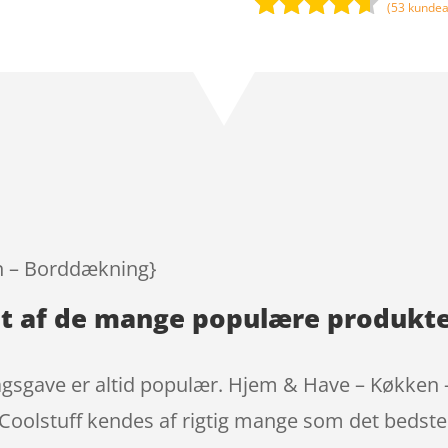
(
53
kundea
Bedømt
som
4.5
ud af 5
baseret
på
kundebedø
mmelser
n – Borddækning}
et af de mange populære produkte
gsgave er altid populær. Hjem & Have – Køkken 
Coolstuff kendes af rigtig mange som det bedste