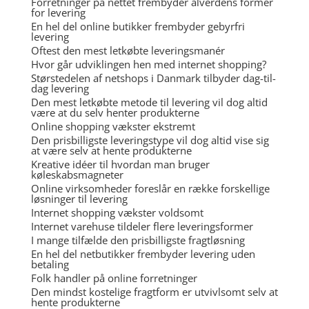
Forretninger på nettet frembyder alverdens former
for levering
En hel del online butikker frembyder gebyrfri
levering
Oftest den mest letkøbte leveringsmanér
Hvor går udviklingen hen med internet shopping?
Størstedelen af netshops i Danmark tilbyder dag-til-
dag levering
Den mest letkøbte metode til levering vil dog altid
være at du selv henter produkterne
Online shopping vækster ekstremt
Den prisbilligste leveringstype vil dog altid vise sig
at være selv at hente produkterne
Kreative idéer til hvordan man bruger
køleskabsmagneter
Online virksomheder foreslår en række forskellige
løsninger til levering
Internet shopping vækster voldsomt
Internet varehuse tildeler flere leveringsformer
I mange tilfælde den prisbilligste fragtløsning
En hel del netbutikker frembyder levering uden
betaling
Folk handler på online forretninger
Den mindst kostelige fragtform er utvivlsomt selv at
hente produkterne