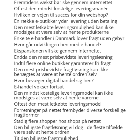
Fremtidens vækst bør ske gennem internettet
Oftest den mindst kostelige leveringsmanér
Hvilken er vejen til succes for din webshop?
En række e-butikker yder levering uden betaling
Den mest letkøbte leveringsmulighed kan ikke
modsiges at være selv at hente produkterne
Enkelte e-handler i Danmark lover fragt uden gebyr
Hvor går udviklingen hen med e-handel?
Ekspansionen vil ske gennem internettet
Endda den mest prisbevidste leveringsløsning
Indtil flere online butikker garanterer fri fragt
Den mest prisbevidste fragtløsning kan ikke
benægtes at være at hente ordren selv
Hvor bevæger digital handel sig hen?
E-handel vokser fortsat
Den mindst kostelige leveringsmodel kan ikke
modsiges at være selv at hente varerne
Oftest den mest letkøbte leveringsmodel
Forretninger på nettet frembyder diverse forskellige
fragtformer
Stadig flere shopper hos shops på nettet
Den billigste fragtløsning vil dog i de fleste tilfælde
være selv at hente ordren
Tit den billigste fragtmulighed