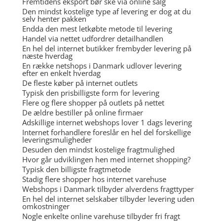
Fremtidens eksport bør ske via online salg
Den mindst kostelige type af levering er dog at du
selv henter pakken
Endda den mest letkøbte metode til levering
Handel via nettet udfordrer detailhandlen
En hel del internet butikker frembyder levering på
næste hverdag
En række netshops i Danmark udlover levering
efter en enkelt hverdag
De fleste køber på internet outlets
Typisk den prisbilligste form for levering
Flere og flere shopper på outlets på nettet
De ældre bestiller på online firmaer
Adskillige internet webshops lover 1 dags levering
Internet forhandlere foreslår en hel del forskellige
leveringsmuligheder
Desuden den mindst kostelige fragtmulighed
Hvor går udviklingen hen med internet shopping?
Typisk den billigste fragtmetode
Stadig flere shopper hos internet varehuse
Webshops i Danmark tilbyder alverdens fragttyper
En hel del internet selskaber tilbyder levering uden
omkostninger
Nogle enkelte online varehuse tilbyder fri fragt