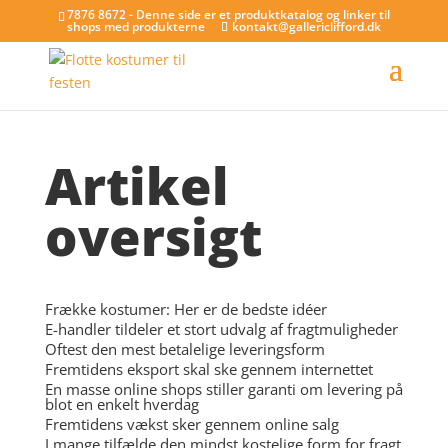
7876 8672 - Denne side er et produktkatalog og linker til
shops med produkterne
kontakt@gallericlifford.dk
Artikel
oversigt
Frække kostumer: Her er de bedste idéer
E-handler tildeler et stort udvalg af fragtmuligheder
Oftest den mest betalelige leveringsform
Fremtidens eksport skal ske gennem internettet
En masse online shops stiller garanti om levering på
blot en enkelt hverdag
Fremtidens vækst sker gennem online salg
I mange tilfælde den mindst kostelige form for fragt